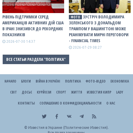
РІВЕНЬ ПІДТРИМКИ СЕРЕД
ЗУСТРІЧ ВОЛОДИМИРА
ФОТО
АМЕРИКАНЦІВ АКТИВНИХ ДІЙ США
ЗЕЛЕНСЬКОГО З ДОНАЛЬДОМ
В ІРАНІ ЗНИЗИВСЯ ДО РЕКОРДНИХ
ТРАМПОМ У ВАШИНГТОНІ МОЖЕ
ПОКАЗНИКІВ
РЕАНІМУВАТИ МИРНІ ПЕРЕГОВОРИ
- FINANCIAL TIMES
2026-07-30 14:37
2026-07-29 08:27
ВСЕ СТАТЬИ РАЗДЕЛА "ПОЛІТИКА"
НАЧАЛО
БЛОГИ
ВІЙНА В УКРАЇНІ
ПОЛІТИКА
ФОТО-ВІДЕО
ЕКОНОМІКА
СВІТ
ДОСЬЄ
КУРЙОЗИ
СПОРТ
ЖИТТЯ
ИЗВЕСТИЯ КИПР
LADY
КОНТАКТЫ
СОГЛАШЕНИЕ О КОНФИДЕНЦИАЛЬНОСТИ
О НАС
©
Известия в Украине (Политические Известия).
Все права защищены.