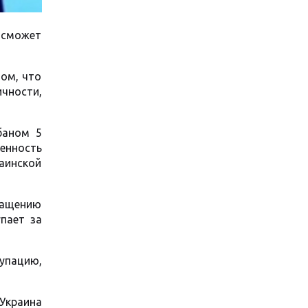
е сможет
том, что
ичности,
баном 5
енность
аинской
кращению
упает за
купацию,
Украина