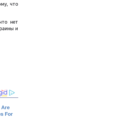
ому, что
что нет
краины и