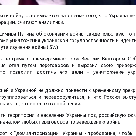
ать войну основывается на оценке того, что Украина н
рации, считают аналитики.
димира Путина об окончании войны свидетельствуют о 
кроме уничтожения украинской государственности и идент
ута изучения войны(ISW).
ал встречу с премьер-министром Венгрии Виктором Ор
ия огня путем переговоров и выразил свою приверж
что позволит достичь его цели - уничтожение укр
сией и Украиной не должно привести к временному пре
егруппироваться и перевооружиться, и что Россия выст
фликта", - говорится в сообщении.
сти территории и населения Украины под российскую ок
д началом любых переговоров по завершению войны.
ает к "демилитаризации" Украины - требования, чтобы 