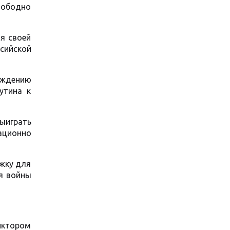
вободно
я своей
сийской
ождению
утина к
выиграть
рационно
жку для
я войны
иктором