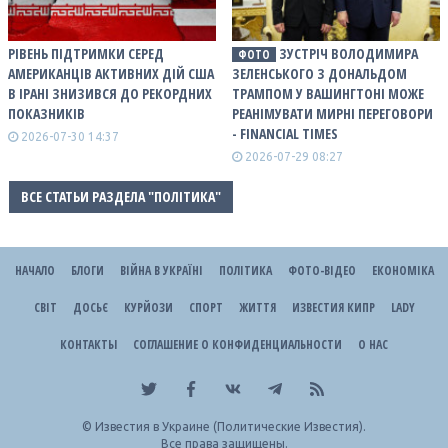
РІВЕНЬ ПІДТРИМКИ СЕРЕД
ЗУСТРІЧ ВОЛОДИМИРА
ФОТО
АМЕРИКАНЦІВ АКТИВНИХ ДІЙ США
ЗЕЛЕНСЬКОГО З ДОНАЛЬДОМ
В ІРАНІ ЗНИЗИВСЯ ДО РЕКОРДНИХ
ТРАМПОМ У ВАШИНГТОНІ МОЖЕ
ПОКАЗНИКІВ
РЕАНІМУВАТИ МИРНІ ПЕРЕГОВОРИ
- FINANCIAL TIMES
2026-07-30 14:37
2026-07-29 08:27
ВСЕ СТАТЬИ РАЗДЕЛА "ПОЛІТИКА"
НАЧАЛО
БЛОГИ
ВІЙНА В УКРАЇНІ
ПОЛІТИКА
ФОТО-ВІДЕО
ЕКОНОМІКА
СВІТ
ДОСЬЄ
КУРЙОЗИ
СПОРТ
ЖИТТЯ
ИЗВЕСТИЯ КИПР
LADY
КОНТАКТЫ
СОГЛАШЕНИЕ О КОНФИДЕНЦИАЛЬНОСТИ
О НАС
©
Известия в Украине (Политические Известия).
Все права защищены.