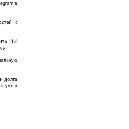
legram в
остей с
ить 11,4
ода.
иальную
ии долга
то уже в