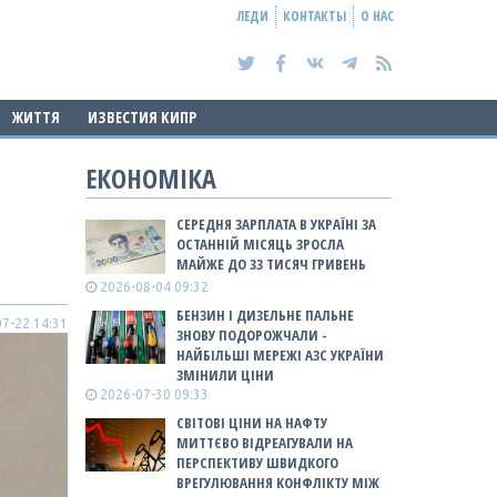
ЛЕДИ
КОНТАКТЫ
О НАС
ЖИТТЯ
ИЗВЕСТИЯ КИПР
ЕКОНОМІКА
СЕРЕДНЯ ЗАРПЛАТА В УКРАЇНІ ЗА
ОСТАННІЙ МІСЯЦЬ ЗРОСЛА
МАЙЖЕ ДО 33 ТИСЯЧ ГРИВЕНЬ
2026-08-04 09:32
БЕНЗИН І ДИЗЕЛЬНЕ ПАЛЬНЕ
7-22 14:31
ЗНОВУ ПОДОРОЖЧАЛИ -
НАЙБІЛЬШІ МЕРЕЖІ АЗС УКРАЇНИ
ЗМІНИЛИ ЦІНИ
2026-07-30 09:33
СВІТОВІ ЦІНИ НА НАФТУ
МИТТЄВО ВІДРЕАГУВАЛИ НА
ПЕРСПЕКТИВУ ШВИДКОГО
ВРЕГУЛЮВАННЯ КОНФЛІКТУ МІЖ