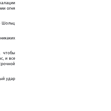
калации
нии огня
ф Шольц
 никаких
, чтобы
с, и все
срочной
ный удар