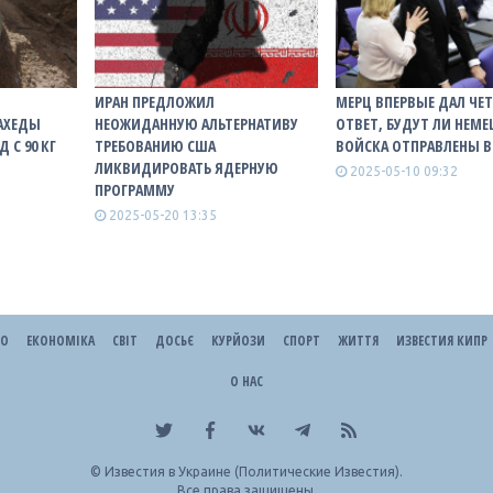
ИРАН ПРЕДЛОЖИЛ
МЕРЦ ВПЕРВЫЕ ДАЛ ЧЕ
ШАХЕДЫ
НЕОЖИДАННУЮ АЛЬТЕРНАТИВУ
ОТВЕТ, БУДУТ ЛИ НЕМЕ
 С 90 КГ
ТРЕБОВАНИЮ США
ВОЙСКА ОТПРАВЛЕНЫ В
ЛИКВИДИРОВАТЬ ЯДЕРНУЮ
2025-05-10 09:32
ПРОГРАММУ
2025-05-20 13:35
ЕО
ЕКОНОМІКА
СВІТ
ДОСЬЄ
КУРЙОЗИ
СПОРТ
ЖИТТЯ
ИЗВЕСТИЯ КИПР
О НАС
©
Известия в Украине (Политические Известия).
Все права защищены.