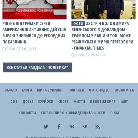
РІВЕНЬ ПІДТРИМКИ СЕРЕД
ЗУСТРІЧ ВОЛОДИМИРА
ФОТО
АМЕРИКАНЦІВ АКТИВНИХ ДІЙ США
ЗЕЛЕНСЬКОГО З ДОНАЛЬДОМ
В ІРАНІ ЗНИЗИВСЯ ДО РЕКОРДНИХ
ТРАМПОМ У ВАШИНГТОНІ МОЖЕ
ПОКАЗНИКІВ
РЕАНІМУВАТИ МИРНІ ПЕРЕГОВОРИ
- FINANCIAL TIMES
2026-07-30 14:37
2026-07-29 08:27
ВСЕ СТАТЬИ РАЗДЕЛА "ПОЛІТИКА"
НАЧАЛО
БЛОГИ
ВІЙНА В УКРАЇНІ
ПОЛІТИКА
ФОТО-ВІДЕО
ЕКОНОМІКА
СВІТ
ДОСЬЄ
КУРЙОЗИ
СПОРТ
ЖИТТЯ
ИЗВЕСТИЯ КИПР
LADY
КОНТАКТЫ
СОГЛАШЕНИЕ О КОНФИДЕНЦИАЛЬНОСТИ
О НАС