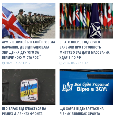
АРМІЯ ВЕЛИКОЇ БРИТАНІЇ ПРОВЕЛА
В НАТО ВПЕРШЕ ВІДКРИТО
НАВЧАННЯ, ДЕ ВІДПРАЦЮВАЛА
ЗАЯВИЛИ ПРО ГОТОВНІСТЬ
ЗНИЩЕННЯ ДРУГОГО ЗА
МИТТЄВО ЗАВДАТИ МАСОВАНИХ
ВЕЛИЧИНОЮ МІСТА РОСІЇ
УДАРІВ ПО РФ
2026-07-27 10:32
2026-06-22 11:32
ЩО ЗАРАЗ ВІДБУВАЄТЬСЯ НА
ЩО ЗАРАЗ ВІДБУВАЄТЬСЯ НА
РІЗНИХ ДІЛЯНКАХ ФРОНТА -
РІЗНИХ ДІЛЯНКАХ ФРОНТА -