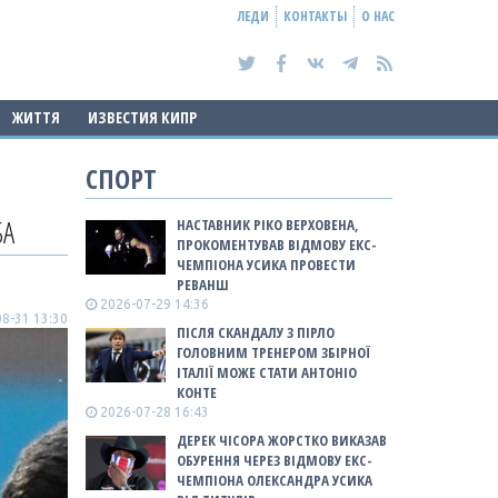
ЛЕДИ
КОНТАКТЫ
О НАС
ЖИТТЯ
ИЗВЕСТИЯ КИПР
СПОРТ
БА
НАСТАВНИК РІКО ВЕРХОВЕНА,
ПРОКОМЕНТУВАВ ВІДМОВУ ЕКС-
ЧЕМПІОНА УСИКА ПРОВЕСТИ
РЕВАНШ
2026-07-29 14:36
8-31 13:30
ПІСЛЯ СКАНДАЛУ З ПІРЛО
ГОЛОВНИМ ТРЕНЕРОМ ЗБІРНОЇ
ІТАЛІЇ МОЖЕ СТАТИ АНТОНІО
КОНТЕ
2026-07-28 16:43
ДЕРЕК ЧІСОРА ЖОРСТКО ВИКАЗАВ
ОБУРЕННЯ ЧЕРЕЗ ВІДМОВУ ЕКС-
ЧЕМПІОНА ОЛЕКСАНДРА УСИКА