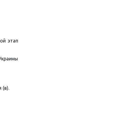
ой этап
Украины
 (в).