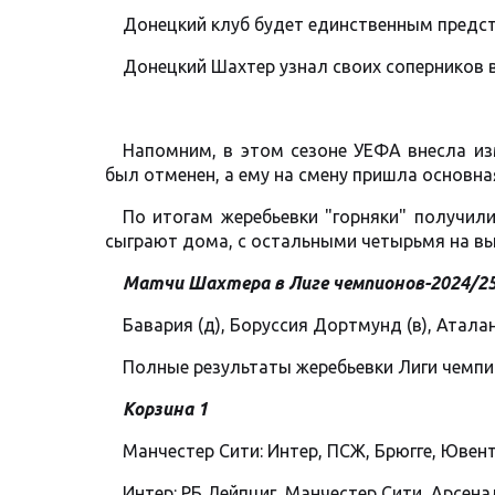
Донецкий клуб будет единственным предст
Донецкий Шахтер узнал своих соперников в
Напомним, в этом сезоне УЕФА внесла из
был отменен, а ему на смену пришла основная
По итогам жеребьевки "горняки" получил
сыграют дома, с остальными четырьмя на вы
Матчи Шахтера в Лиге чемпионов-2024/25
Бавария (д), Боруссия Дортмунд (в), Аталанта 
Полные результаты жеребьевки Лиги чемпи
Корзина 1
Манчестер Сити: Интер, ПСЖ, Брюгге, Ювент
Интер: РБ Лейпциг, Манчестер Сити, Арсенал