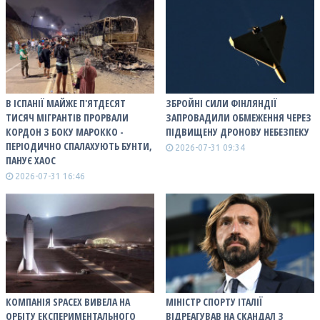
В ІСПАНІЇ МАЙЖЕ П'ЯТДЕСЯТ
ЗБРОЙНІ СИЛИ ФІНЛЯНДІЇ
ТИСЯЧ МІГРАНТІВ ПРОРВАЛИ
ЗАПРОВАДИЛИ ОБМЕЖЕННЯ ЧЕРЕЗ
КОРДОН З БОКУ МАРОККО -
ПІДВИЩЕНУ ДРОНОВУ НЕБЕЗПЕКУ
ПЕРІОДИЧНО СПАЛАХУЮТЬ БУНТИ,
2026-07-31 09:34
ПАНУЄ ХАОС
2026-07-31 16:46
КОМПАНІЯ SPACEX ВИВЕЛА НА
МІНІСТР СПОРТУ ІТАЛІЇ
ОРБІТУ ЕКСПЕРИМЕНТАЛЬНОГО
ВІДРЕАГУВАВ НА СКАНДАЛ З