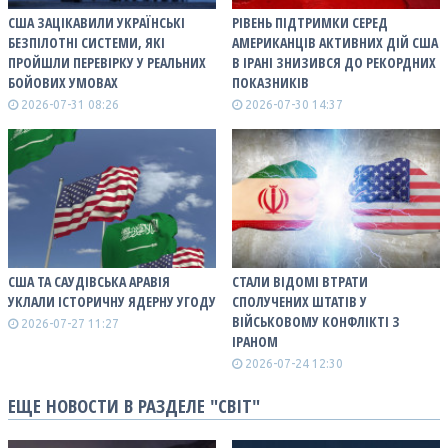
США ЗАЦІКАВИЛИ УКРАЇНСЬКІ
РІВЕНЬ ПІДТРИМКИ СЕРЕД
БЕЗПІЛОТНІ СИСТЕМИ, ЯКІ
АМЕРИКАНЦІВ АКТИВНИХ ДІЙ США
ПРОЙШЛИ ПЕРЕВІРКУ У РЕАЛЬНИХ
В ІРАНІ ЗНИЗИВСЯ ДО РЕКОРДНИХ
БОЙОВИХ УМОВАХ
ПОКАЗНИКІВ
2026-07-31 08:26
2026-07-30 14:37
США ТА САУДІВСЬКА АРАВІЯ
СТАЛИ ВІДОМІ ВТРАТИ
УКЛАЛИ ІСТОРИЧНУ ЯДЕРНУ УГОДУ
СПОЛУЧЕНИХ ШТАТІВ У
ВІЙСЬКОВОМУ КОНФЛІКТІ З
2026-07-27 11:27
ІРАНОМ
2026-07-24 12:30
ЕЩЕ НОВОСТИ В РАЗДЕЛЕ "СВІТ"