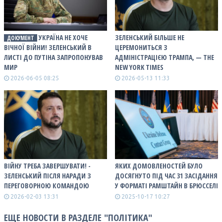
УКРАЇНА НЕ ХОЧЕ
ЗЕЛЕНСЬКИЙ БІЛЬШЕ НЕ
ДОКУМЕНТ
ВІЧНОЇ ВІЙНИ! ЗЕЛЕНСЬКИЙ В
ЦЕРЕМОНИТЬСЯ З
ЛИСТІ ДО ПУТІНА ЗАПРОПОНУВАВ
АДМІНІСТРАЦІЄЮ ТРАМПА, — THE
МИР
NEW YORK TIMES
2026-06-05 08:25
2026-05-13 11:33
ВІЙНУ ТРЕБА ЗАВЕРШУВАТИ! -
ЯКИХ ДОМОВЛЕНОСТЕЙ БУЛО
ЗЕЛЕНСЬКИЙ ПІСЛЯ НАРАДИ З
ДОСЯГНУТО ПІД ЧАС 31 ЗАСІДАННЯ
ПЕРЕГОВОРНОЮ КОМАНДОЮ
У ФОРМАТІ РАМШТАЙН В БРЮССЕЛІ
2026-02-03 13:31
2025-10-17 10:27
ЕЩЕ НОВОСТИ В РАЗДЕЛЕ "ПОЛІТИКА"