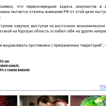
заявил, что первоочередная задача оккупантов в 
краина пытается отвлечь внимание РФ от этой цели наст
.
тупник озвучил, выступая на восточном экономическом
атакой на Курскую область ослабил себя на других напра
и выдавливать противника с приграничных территорий", 