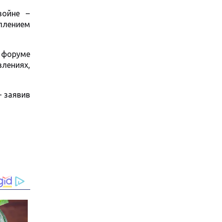
войне –
уплением
 форуме
влениях,
– заявив