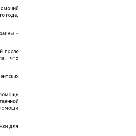
номочий
го года,
раины –
й после
ла, что
ентских
 помощь
твенной
 помощи
ржки для