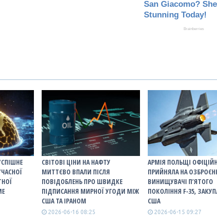
УСПІШНЕ
СВІТОВІ ЦІНИ НА НАФТУ
АРМІЯ ПОЛЬЩІ ОФІЦІЙ
УЧАСНОЇ
МИТТЄВО ВПАЛИ ПІСЛЯ
ПРИЙНЯЛА НА ОЗБРОЄН
ТНОЇ
ПОВІДОБЛЕНЬ ПРО ШВИДКЕ
ВИНИЩУВАЧІ П’ЯТОГО
ME
ПІДПИСАННЯ МИРНОЇ УГОДИ МІЖ
ПОКОЛІННЯ F-35, ЗАКУП
США ТА ІРАНОМ
США
2026-06-16 08:25
2026-06-15 09:27