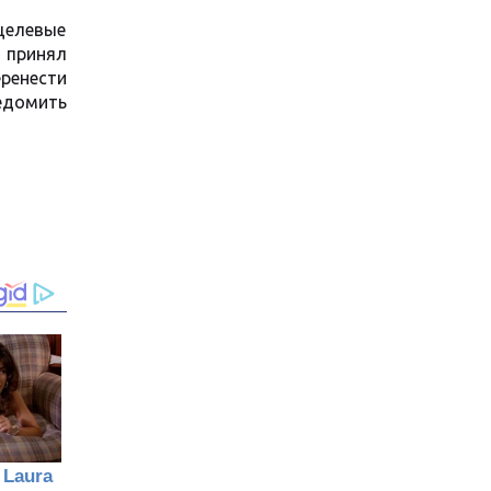
целевые
 принял
ренести
едомить