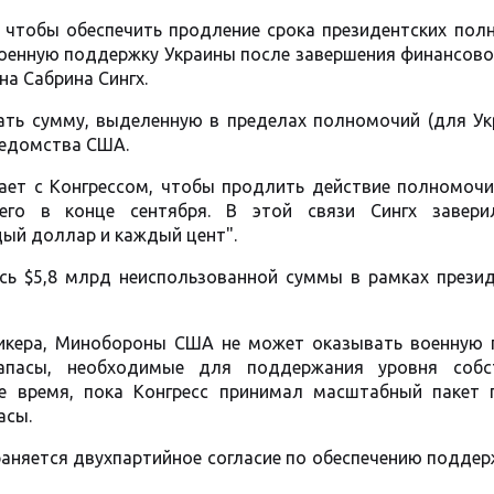
 чтобы обеспечить продление срока президентских пол
военную поддержку Украины после завершения финансово
а Сабрина Сингх.
ать сумму, выделенную в пределах полномочий (для Ук
 ведомства США.
ает с Конгрессом, чтобы продлить действие полномочи
его в конце сентября. В этой связи Сингх завери
ый доллар и каждый цент".
сь $5,8 млрд неиспользованной суммы в рамках презид
пикера, Минобороны США не может оказывать военную
запасы, необходимые для поддержания уровня собс
ое время, пока Конгресс принимал масштабный пакет
асы.
храняется двухпартийное согласие по обеспечению подде