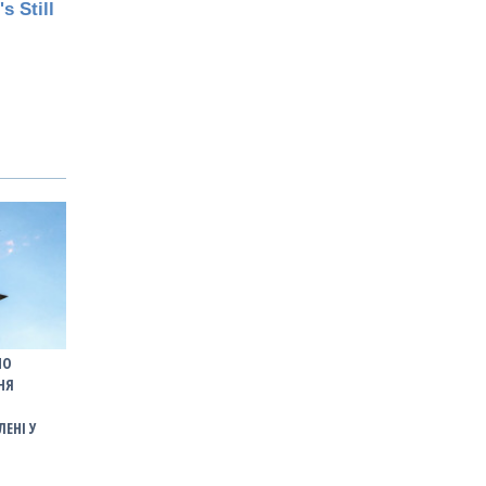
НО
НЯ
ЛЕНІ У