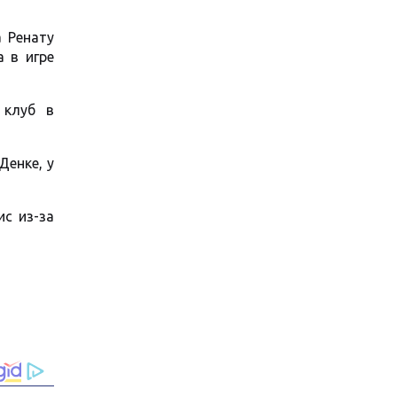
а Ренату
а в игре
 клуб в
Денке, у
ис из-за