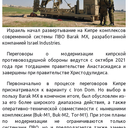
Израиль начал развертывание на Кипре комплексов
современной системы ПВО Barak MX, разработанной
компанией Israel Industries.
Переговоры о модернизации кипрской
противовоздушной обороны ведутся с октября 2021
года при тогдашнем правительстве Анастасиадиса и
завершены при правительстве Христодулидиса.
Первоначально в процессе переговоров Кипре
присматривался к варианту с Iron Dom. Но выбор в
пользу Barak MX в конечном итоге, был обусловлен из-
за его более широкого диапазона действия, а также
оперативно-технической совместимости с нынешними
комплексами (Buk-M1, Buk-M2, Tor-M1). При этом планы
по модернизации не ограничиваются только
системами ПВО, но и предполагается также замена