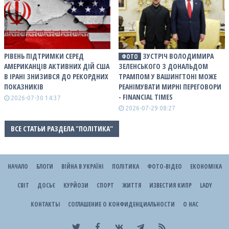
РІВЕНЬ ПІДТРИМКИ СЕРЕД
ЗУСТРІЧ ВОЛОДИМИРА
ФОТО
АМЕРИКАНЦІВ АКТИВНИХ ДІЙ США
ЗЕЛЕНСЬКОГО З ДОНАЛЬДОМ
В ІРАНІ ЗНИЗИВСЯ ДО РЕКОРДНИХ
ТРАМПОМ У ВАШИНГТОНІ МОЖЕ
ПОКАЗНИКІВ
РЕАНІМУВАТИ МИРНІ ПЕРЕГОВОРИ
- FINANCIAL TIMES
2026-07-30 14:37
2026-07-29 08:27
ВСЕ СТАТЬИ РАЗДЕЛА "ПОЛІТИКА"
НАЧАЛО
БЛОГИ
ВІЙНА В УКРАЇНІ
ПОЛІТИКА
ФОТО-ВІДЕО
ЕКОНОМІКА
СВІТ
ДОСЬЄ
КУРЙОЗИ
СПОРТ
ЖИТТЯ
ИЗВЕСТИЯ КИПР
LADY
КОНТАКТЫ
СОГЛАШЕНИЕ О КОНФИДЕНЦИАЛЬНОСТИ
О НАС