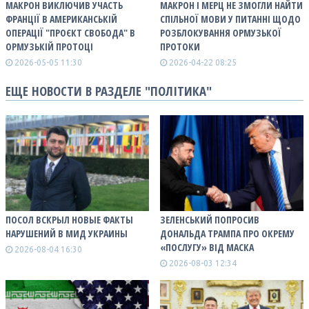
МАКРОН ВИКЛЮЧИВ УЧАСТЬ
МАКРОН І МЕРЦ НЕ ЗМОГЛИ НАЙТИ
ФРАНЦІЇ В АМЕРИКАНСЬКІЙ
СПІЛЬНОЇ МОВИ У ПИТАННІ ЩОДО
ОПЕРАЦІЇ "ПРОЄКТ СВОБОДА" В
РОЗБЛОКУВАННЯ ОРМУЗЬКОЇ
ОРМУЗЬКІЙ ПРОТОЦІ
ПРОТОКИ
2026-05-05 11:30
2026-04-22 08:25
ЕЩЕ НОВОСТИ В РАЗДЕЛЕ "ПОЛІТИКА"
ПОСОЛ ВСКРЫЛ НОВЫЕ ФАКТЫ
ЗЕЛЕНСЬКИЙ ПОПРОСИВ
НАРУШЕНИЙ В МИД УКРАИНЫ
ДОНАЛЬДА ТРАМПА ПРО ОКРЕМУ
«ПОСЛУГУ» ВІД МАСКА
2026-08-04 16:30
2026-08-03 12:34