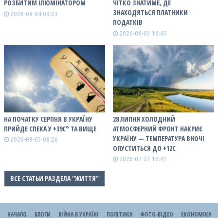
РОЗБИТИМ ІЛЮМІНАТОРОМ
ЧІТКО ЗНАТИМЕ, ДЕ
ЗНАХОДЯТЬСЯ ПЛАТНИКИ
2026-08-04 08:23
ПОДАТКІВ
2026-08-03 16:45
НА ПОЧАТКУ СЕРПНЯ В УКРАЇНУ
28 ЛИПНЯ ХОЛОДНИЙ
ПРИЙДЕ СПЕКА У +39С° ТА ВИЩЕ
АТМОСФЕРНИЙ ФРОНТ НАКРИЄ
УКРАЇНУ — ТЕМПЕРАТУРА ВНОЧІ
2026-08-03 08:26
ОПУСТИТЬСЯ ДО +12С
2026-07-27 16:41
ВСЕ СТАТЬИ РАЗДЕЛА "ЖИТТЯ"
НАЧАЛО
БЛОГИ
ВІЙНА В УКРАЇНІ
ПОЛІТИКА
ФОТО-ВІДЕО
ЕКОНОМІКА