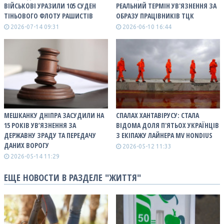
ВІЙСЬКОВІ УРАЗИЛИ 105 СУДЕН
РЕАЛЬНИЙ ТЕРМІН УВ'ЯЗНЕННЯ ЗА
ТІНЬОВОГО ФЛОТУ РАШИСТІВ
ОБРАЗУ ПРАЦІВНИКІВ ТЦК
2026-07-14 09:31
2026-06-10 16:44
МЕШКАНКУ ДНІПРА ЗАСУДИЛИ НА
СПАЛАХ ХАНТАВІРУСУ: СТАЛА
15 РОКІВ УВ’ЯЗНЕННЯ ЗА
ВІДОМА ДОЛЯ П'ЯТЬОХ УКРАЇНЦІВ
ДЕРЖАВНУ ЗРАДУ ТА ПЕРЕДАЧУ
З ЕКІПАЖУ ЛАЙНЕРА MV HONDIUS
ДАНИХ ВОРОГУ
2026-05-12 11:33
2026-05-14 11:29
ЕЩЕ НОВОСТИ В РАЗДЕЛЕ "ЖИТТЯ"