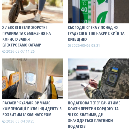
У ЛЬВОВІ ВВЕЛИ ЖОРСТКІ
СЬОГОДНІ СПЕКА У ПОНАД 40
ПРАВИЛА ТА ОБМЕЖЕННЯ НА
ГРАДУСІВ В ТІНІ НАКРИЄ КИЇВ ТА
КОРИСТУВАННЯ
КИЇВЩИНУ
ЕЛЕКТРОСАМОКАТАМИ
2026-08-06 08:21
2026-08-07 11:25
ПАСАЖИР RYANAIR ВИМАГАЄ
ПОДАТКОВА ТЕПЕР БАЧИТИМЕ
КОМПЕНСАЦІЇ ПІСЛЯ ІНЦИДЕНТУ З
КОЖЕН ПЕРЕТИН КОРДОНУ ТА
РОЗБИТИМ ІЛЮМІНАТОРОМ
ЧІТКО ЗНАТИМЕ, ДЕ
ЗНАХОДЯТЬСЯ ПЛАТНИКИ
2026-08-04 08:23
ПОДАТКІВ