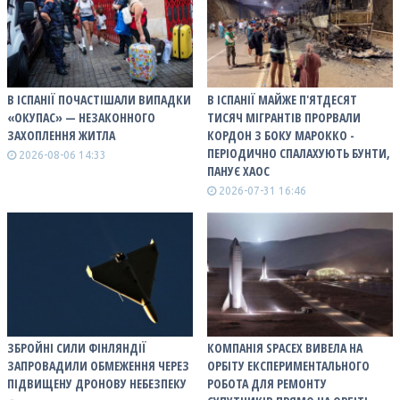
В ІСПАНІЇ ПОЧАСТІШАЛИ ВИПАДКИ
В ІСПАНІЇ МАЙЖЕ П'ЯТДЕСЯТ
«ОКУПАС» — НЕЗАКОННОГО
ТИСЯЧ МІГРАНТІВ ПРОРВАЛИ
ЗАХОПЛЕННЯ ЖИТЛА
КОРДОН З БОКУ МАРОККО -
ПЕРІОДИЧНО СПАЛАХУЮТЬ БУНТИ,
2026-08-06 14:33
ПАНУЄ ХАОС
2026-07-31 16:46
ЗБРОЙНІ СИЛИ ФІНЛЯНДІЇ
КОМПАНІЯ SPACEX ВИВЕЛА НА
ЗАПРОВАДИЛИ ОБМЕЖЕННЯ ЧЕРЕЗ
ОРБІТУ ЕКСПЕРИМЕНТАЛЬНОГО
ПІДВИЩЕНУ ДРОНОВУ НЕБЕЗПЕКУ
РОБОТА ДЛЯ РЕМОНТУ