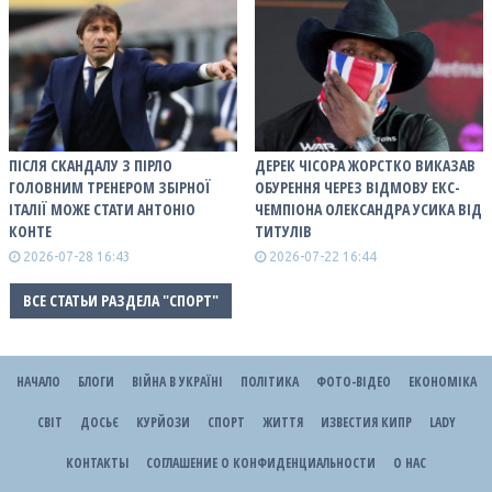
ПІСЛЯ СКАНДАЛУ З ПІРЛО
ДЕРЕК ЧІСОРА ЖОРСТКО ВИКАЗАВ
ГОЛОВНИМ ТРЕНЕРОМ ЗБІРНОЇ
ОБУРЕННЯ ЧЕРЕЗ ВІДМОВУ ЕКС-
ІТАЛІЇ МОЖЕ СТАТИ АНТОНІО
ЧЕМПІОНА ОЛЕКСАНДРА УСИКА ВІД
КОНТЕ
ТИТУЛІВ
2026-07-28 16:43
2026-07-22 16:44
ВСЕ СТАТЬИ РАЗДЕЛА "СПОРТ"
НАЧАЛО
БЛОГИ
ВІЙНА В УКРАЇНІ
ПОЛІТИКА
ФОТО-ВІДЕО
ЕКОНОМІКА
СВІТ
ДОСЬЄ
КУРЙОЗИ
СПОРТ
ЖИТТЯ
ИЗВЕСТИЯ КИПР
LADY
КОНТАКТЫ
СОГЛАШЕНИЕ О КОНФИДЕНЦИАЛЬНОСТИ
О НАС