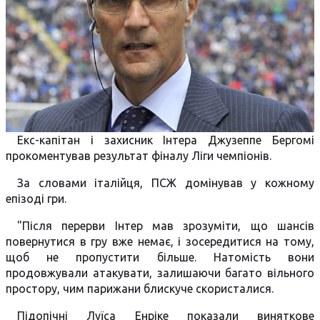
Екс-капітан і захисник Інтера Джузеппе Бергомі
прокоментував результат фіналу Ліги чемпіонів.
За словами італійця, ПСЖ домінував у кожному
епізоді гри.
"Після перерви Інтер мав зрозуміти, що шансів
повернутися в гру вже немає, і зосередитися на тому,
щоб не пропустити більше. Натомість вони
продовжували атакувати, залишаючи багато вільного
простору, чим парижани блискуче скористалися.
Підопічні Луїса Енріке показали виняткове