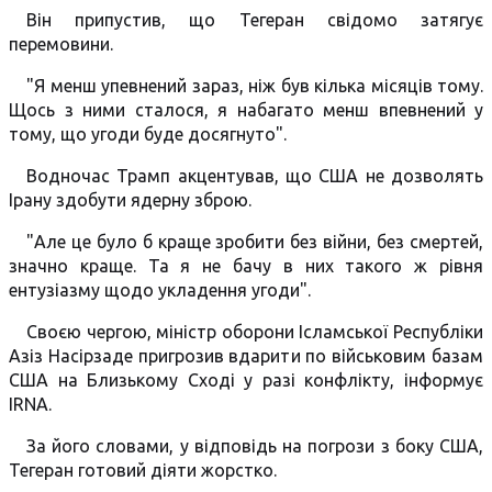
Він припустив, що Тегеран свідомо затягує
перемовини.
"Я менш упевнений зараз, ніж був кілька місяців тому.
Щось з ними сталося, я набагато менш впевнений у
тому, що угоди буде досягнуто".
Водночас Трамп акцентував, що США не дозволять
Ірану здобути ядерну зброю.
"Але це було б краще зробити без війни, без смертей,
значно краще. Та я не бачу в них такого ж рівня
ентузіазму щодо укладення угоди".
Своєю чергою, міністр оборони Ісламської Республіки
Азіз Насірзаде пригрозив вдарити по військовим базам
США на Близькому Сході у разі конфлікту, інформує
IRNA.
За його словами, у відповідь на погрози з боку США,
Тегеран готовий діяти жорстко.