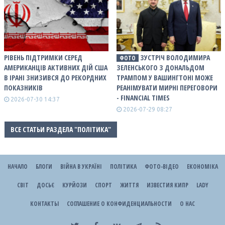
РІВЕНЬ ПІДТРИМКИ СЕРЕД
ЗУСТРІЧ ВОЛОДИМИРА
ФОТО
АМЕРИКАНЦІВ АКТИВНИХ ДІЙ США
ЗЕЛЕНСЬКОГО З ДОНАЛЬДОМ
В ІРАНІ ЗНИЗИВСЯ ДО РЕКОРДНИХ
ТРАМПОМ У ВАШИНГТОНІ МОЖЕ
ПОКАЗНИКІВ
РЕАНІМУВАТИ МИРНІ ПЕРЕГОВОРИ
- FINANCIAL TIMES
2026-07-30 14:37
2026-07-29 08:27
ВСЕ СТАТЬИ РАЗДЕЛА "ПОЛІТИКА"
НАЧАЛО
БЛОГИ
ВІЙНА В УКРАЇНІ
ПОЛІТИКА
ФОТО-ВІДЕО
ЕКОНОМІКА
СВІТ
ДОСЬЄ
КУРЙОЗИ
СПОРТ
ЖИТТЯ
ИЗВЕСТИЯ КИПР
LADY
КОНТАКТЫ
СОГЛАШЕНИЕ О КОНФИДЕНЦИАЛЬНОСТИ
О НАС