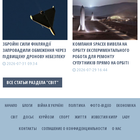
ЗБРОЙНІ СИЛИ ФІНЛЯНДІЇ
КОМПАНІЯ SPACEX ВИВЕЛА НА
ЗАПРОВАДИЛИ ОБМЕЖЕННЯ ЧЕРЕЗ
ОРБІТУ ЕКСПЕРИМЕНТАЛЬНОГО
ПІДВИЩЕНУ ДРОНОВУ НЕБЕЗПЕКУ
РОБОТА ДЛЯ РЕМОНТУ
СУПУТНИКІВ ПРЯМО НА ОРБІТІ
2026-07-31 09:34
2026-07-29 16:44
ВСЕ СТАТЬИ РАЗДЕЛА "СВІТ"
НАЧАЛО
БЛОГИ
ВІЙНА В УКРАЇНІ
ПОЛІТИКА
ФОТО-ВІДЕО
ЕКОНОМІКА
СВІТ
ДОСЬЄ
КУРЙОЗИ
СПОРТ
ЖИТТЯ
ИЗВЕСТИЯ КИПР
LADY
КОНТАКТЫ
СОГЛАШЕНИЕ О КОНФИДЕНЦИАЛЬНОСТИ
О НАС