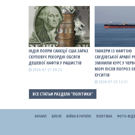
ІНДІЯ ПОПРИ САНКЦІЇ США ЗАРАЗ
ТАНКЕРИ ІЗ НАФТОЮ
СКУПОВУЄ РЕКОРДНІ ОБСЯГИ
САУДІВСЬКОЇ АРАВІЇ Р
ДЕШЕВОЇ НАФТИ У РАШИСТІВ
ЗМІНИЛИ КУРС У ЧЕР
МОРІ ПІСЛЯ ПОГРОЗ 
2026-07-27 09:25
ХУСИТІВ
2026-07-23 12:31
ВСЕ СТАТЬИ РАЗДЕЛА "ПОЛІТИКА"
НАЧАЛО
БЛОГИ
ВІЙНА В УКРАЇНІ
ПОЛІТИКА
ФОТО-ВІД