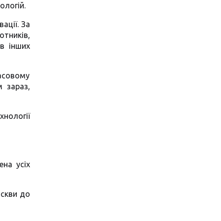
ологій.
ації. За
отників,
 в інших
асовому
 зараз,
хнології
ена усіх
оскви до