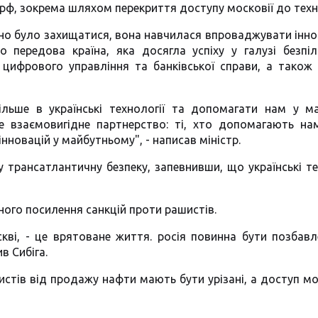
ти рф, зокрема шляхом перекриття доступу московії до техн
ібно було захищатися, вона навчилася впроваджувати іннов
о передова країна, яка досягла успіху у галузі безпіл
, цифрового управління та банківської справи, а також
ільше в українські технології та допомагати нам у м
е взаємовигідне партнерство: ті, хто допомагають нам
новацій у майбутньому", - написав міністр.
 трансатлантичну безпеку, запевнивши, що українські те
ного посилення санкцій проти рашистів.
кві, - це врятоване життя. росія повинна бути позбавл
в Сибіга.
стів від продажу нафти мають бути урізані, а доступ м