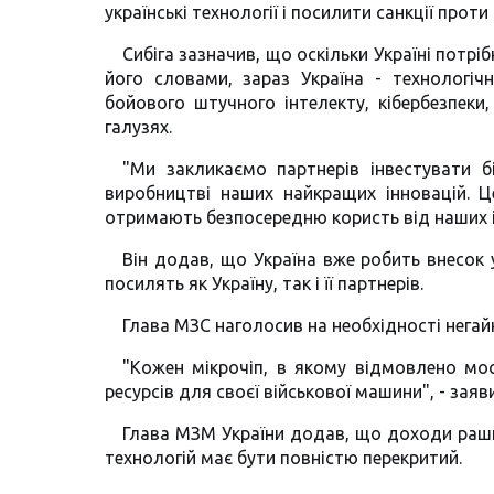
українські технології і посилити санкції про
Сибіга зазначив, що оскільки Україні потр
його словами, зараз Україна - технологічн
бойового штучного інтелекту, кібербезпеки
галузях.
"Ми закликаємо партнерів інвестувати б
виробництві наших найкращих інновацій. Ц
отримають безпосередню користь від наших ін
Він додав, що Україна вже робить внесок у
посилять як Україну, так і її партнерів.
Глава МЗС наголосив на необхідності негай
"Кожен мікрочіп, в якому відмовлено мос
ресурсів для своєї військової машини", - заяви
Глава МЗМ України додав, що доходи раши
технологій має бути повністю перекритий.