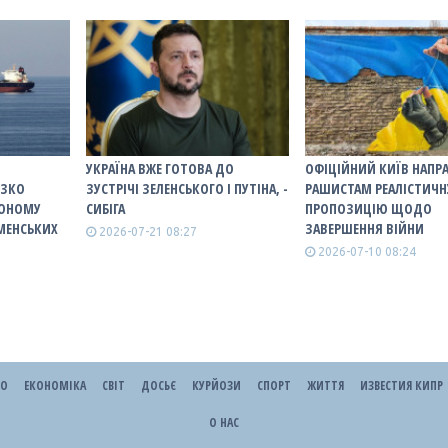
УКРАЇНА ВЖЕ ГОТОВА ДО
ОФІЦІЙНИЙ КИЇВ НАПР
ІЗКО
ЗУСТРІЧІ ЗЕЛЕНСЬКОГО І ПУТІНА, -
РАШИСТАМ РЕАЛІСТИЧН
ВОНОМУ
СИБІГА
ПРОПОЗИЦІЮ ЩОДО
ЄМЕНСЬКИХ
ЗАВЕРШЕННЯ ВІЙНИ
2026-07-21 08:27
2026-07-10 08:24
ЕО
ЕКОНОМІКА
СВІТ
ДОСЬЄ
КУРЙОЗИ
СПОРТ
ЖИТТЯ
ИЗВЕСТИЯ КИПР
О НАС