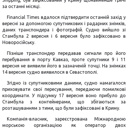
Shipping, був зафіксований у Криму щонайменше тричі
за останні місяці.
Financial Times вдалося підтвердити останній захід у
вересні за допомогою супутникових і радарних знімків,
даних транспондера і фотографій. Судно вийшло зі
Стамбула 2 вересня і 6 вересня було зафіксовано в
Новоросійську.
Пізніше транспондер передавав сигнали про його
перебування в порту Кавказ, проте супутники 9 і 11
вересня не виявили його в зазначеній точці. На знімках
14 вересня судно виявилося в Севастополі.
Згідно із супутниковими даними, судно намагалося
приховувати свої пересування, передаючи помилкові
координати. У підсумку 17 вересня воно прибуло до
Стамбула з контейнерами, що збігаються за
розташуванням з тими, що були зафіксовані в Криму.
Компанія-власник, зареєстрована Міжнародною
морською організацією як оператор двох