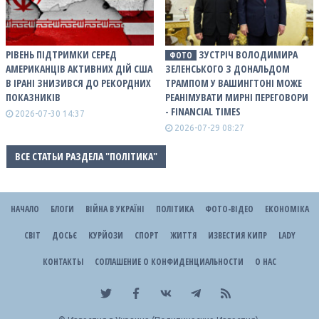
РІВЕНЬ ПІДТРИМКИ СЕРЕД
ЗУСТРІЧ ВОЛОДИМИРА
ФОТО
АМЕРИКАНЦІВ АКТИВНИХ ДІЙ США
ЗЕЛЕНСЬКОГО З ДОНАЛЬДОМ
В ІРАНІ ЗНИЗИВСЯ ДО РЕКОРДНИХ
ТРАМПОМ У ВАШИНГТОНІ МОЖЕ
ПОКАЗНИКІВ
РЕАНІМУВАТИ МИРНІ ПЕРЕГОВОРИ
- FINANCIAL TIMES
2026-07-30 14:37
2026-07-29 08:27
ВСЕ СТАТЬИ РАЗДЕЛА "ПОЛІТИКА"
НАЧАЛО
БЛОГИ
ВІЙНА В УКРАЇНІ
ПОЛІТИКА
ФОТО-ВІДЕО
ЕКОНОМІКА
СВІТ
ДОСЬЄ
КУРЙОЗИ
СПОРТ
ЖИТТЯ
ИЗВЕСТИЯ КИПР
LADY
КОНТАКТЫ
СОГЛАШЕНИЕ О КОНФИДЕНЦИАЛЬНОСТИ
О НАС