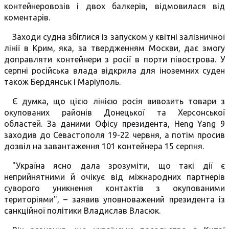
контейнеровозів і двох балкерів, відмовилася від
коментарів.
Заходи судна збіглися із запуском у квітні залізничної
лінії в Крим, яка, за твердженням Москви, дає змогу
доправляти контейнери з росії в порти півострова. У
серпні російська влада відкрила для іноземних суден
також Бердянськ і Маріуполь.
Є думка, що цією лінією росія вивозить товари з
окупованих районів Донецької та Херсонської
областей. За даними Офісу президента, Heng Yang 9
заходив до Севастополя 19-22 червня, а потім просив
дозвіл на завантаження 101 контейнера 15 серпня.
"Україна ясно дала зрозуміти, що такі дії є
неприйнятними й очікує від міжнародних партнерів
суворого уникнення контактів з окупованими
територіями", – заявив уповноважений президента із
санкційної політики Владислав Власюк.