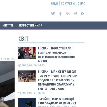
ЛЕДИ
КОНТАКТЫ
О НАС
ЖИТТЯ
ИЗВЕСТИЯ КИПР
СВІТ
В ІСПАНІЇ ПОЧАСТІШАЛИ
ВИПАДКИ «ОКУПАС» —
НЕЗАКОННОГО ЗАХОПЛЕННЯ
3-31 08:24
ЖИТЛА
2026-08-06 14:33
В ІСПАНІЇ МАЙЖЕ П'ЯТДЕСЯТ
ТИСЯЧ МІГРАНТІВ ПРОРВАЛИ
КОРДОН З БОКУ МАРОККО -
ПЕРІОДИЧНО СПАЛАХУЮТЬ
БУНТИ, ПАНУЄ ХАОС
2026-07-31 16:46
ЗБРОЙНІ СИЛИ ФІНЛЯНДІЇ
ЗАПРОВАДИЛИ ОБМЕЖЕННЯ