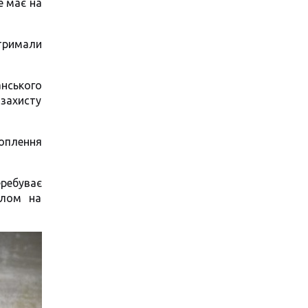
е має на
отримали
анського
 захисту
хоплення
еребуває
алом на