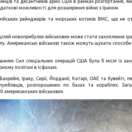
нців та десантників армії США в рамках розгортання, як
даткові можливості для розширення війни з Іраном.
мійських рейнджерів та морських котиків ВМС, ще не 
цілей новоприбулих військових може стати захоплення ір
у. Американські військові також можуть шукати способи
ням Сил спеціальних операцій США була б місія із за
ному полігоні в Ісфахані.
ахрейні, Іраку, Сирії, Йорданії, Катарі, ОАЕ та Кувейті, п
службовців, розпорошених по базах та кораблях. Заг
0 американських військових.