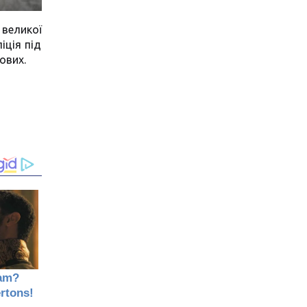
 великої
іція під
ових.