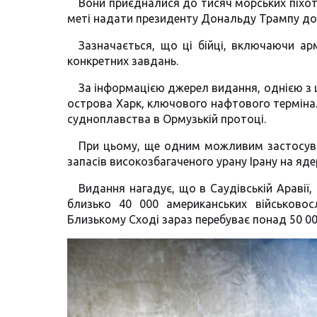
Вони приєдналися до тисяч морських піхоти
меті надати президенту Дональду Трампу до
Зазначається, що ці бійці, включаючи ар
конкретних завдань.
За інформацією джерел видання, однією з 
острова Харк, ключового нафтового термінал
судноплавства в Ормузькій протоці.
При цьому, ще одним можливим застосуван
запасів високозбагаченого урану Ірану на ядер
Видання нагадує, що в Саудівській Аравії, Б
близько 40 000 американських військово
Близькому Сході зараз перебуває понад 50 00