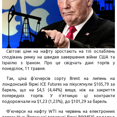
Світові ціни на нафту зростають на тлі ослаблень
сподівань ринку на швидке завершення війни США та
Ізраїлю з Іраном. Про це свідчать дані торгів у
понеділок, 11 травня.
Так, ціна ф'ючерсів сорту Brent на липень на
лондонській біржі ICE Futures на пікусягнули $105,79 за
барель, що на $4,5 (4,44%) вище, ніж на закриття
попередніх торгів. У п'ятницю ці контракти
подорожчали на $1,23 (1,23%), до $101,29 за барель.
Ф'ючерси на нафту WTI на червень на електронних