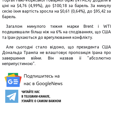
торгах Нью-Йоркської товарної біржі (NYMEX) додали в
ціні на $4,76 (4,99%), до $100,18 за барель. За минулу
сесію їхня вартість зросла на $0,61 (0,64%), до $95,42 за
барель.
Загалом минулого тижня марки Brent і WTI
подешевшали більш ніж на 6% на сподіваннях, що США
та Іран рухаються до врегулювання конфлікту.
Але сьогодні стало відомо, що президента США
Дональда Трампа не влаштовує пропозиція Ірана про
завершення війни. Він назвав її "абсолютно
неприпустимою".