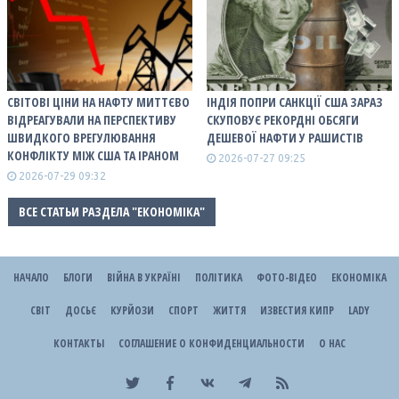
СВІТОВІ ЦІНИ НА НАФТУ МИТТЄВО
ІНДІЯ ПОПРИ САНКЦІЇ США ЗАРАЗ
ВІДРЕАГУВАЛИ НА ПЕРСПЕКТИВУ
СКУПОВУЄ РЕКОРДНІ ОБСЯГИ
ШВИДКОГО ВРЕГУЛЮВАННЯ
ДЕШЕВОЇ НАФТИ У РАШИСТІВ
КОНФЛІКТУ МІЖ США ТА ІРАНОМ
2026-07-27 09:25
2026-07-29 09:32
ВСЕ СТАТЬИ РАЗДЕЛА "ЕКОНОМІКА"
НАЧАЛО
БЛОГИ
ВІЙНА В УКРАЇНІ
ПОЛІТИКА
ФОТО-ВІДЕО
ЕКОНОМІКА
СВІТ
ДОСЬЄ
КУРЙОЗИ
СПОРТ
ЖИТТЯ
ИЗВЕСТИЯ КИПР
LADY
КОНТАКТЫ
СОГЛАШЕНИЕ О КОНФИДЕНЦИАЛЬНОСТИ
О НАС