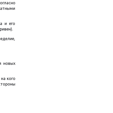
огласно
латными
а и его
ривен).
еделие,
я новых
 на кого
 стороны