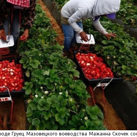
ороде Груец Мазовецкого воеводства Мажанна Скочек со