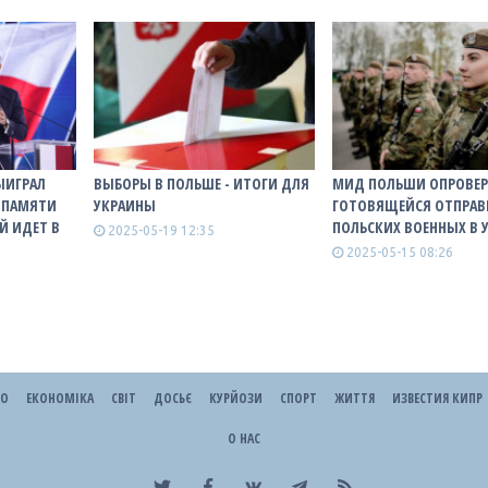
ЫИГРАЛ
ВЫБОРЫ В ПОЛЬШЕ - ИТОГИ ДЛЯ
МИД ПОЛЬШИ ОПРОВЕРГ
АЦПАМЯТИ
УКРАИНЫ
ГОТОВЯЩЕЙСЯ ОТПРАВ
Й ИДЕТ В
ПОЛЬСКИХ ВОЕННЫХ В 
2025-05-19 12:35
2025-05-15 08:26
ЕО
ЕКОНОМІКА
СВІТ
ДОСЬЄ
КУРЙОЗИ
СПОРТ
ЖИТТЯ
ИЗВЕСТИЯ КИПР
О НАС