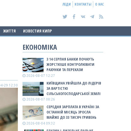
ЛЕДИ
КОНТАКТЫ
О НАС
ЖИТТЯ
ИЗВЕСТИЯ КИПР
ЕКОНОМІКА
З 14 СЕРПНЯ БАНКИ ПОЧНУТЬ
ЖОРСТКІШЕ КОНТРОЛЮВАТИ
РАХУНКИ ТА ПЕРЕКАЗИ
2026-08-07 12:27
КИЇВЩИНА УВІЙШЛА ДО ЛІДЕРІВ
4-29 12:30
ЗА ВАРТІСТЮ
СІЛЬСЬКОГОСПОДАРСЬКОЇ ЗЕМЛІ
2026-08-07 08:26
СЕРЕДНЯ ЗАРПЛАТА В УКРАЇНІ ЗА
ОСТАННІЙ МІСЯЦЬ ЗРОСЛА
МАЙЖЕ ДО 33 ТИСЯЧ ГРИВЕНЬ
2026-08-04 09:32
БЕНЗИН І ДИЗЕЛЬНЕ ПАЛЬНЕ