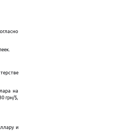
огласно
еек.
терстве
лара на
0 грн/$,
ллару и