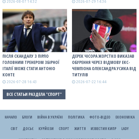
2026-08-07 14:32
2026-07-29 14:36
ПІСЛЯ СКАНДАЛУ З ПІРЛО
ДЕРЕК ЧІСОРА ЖОРСТКО ВИКАЗАВ
ГОЛОВНИМ ТРЕНЕРОМ ЗБІРНОЇ
ОБУРЕННЯ ЧЕРЕЗ ВІДМОВУ ЕКС-
ІТАЛІЇ МОЖЕ СТАТИ АНТОНІО
ЧЕМПІОНА ОЛЕКСАНДРА УСИКА ВІД
КОНТЕ
ТИТУЛІВ
2026-07-28 16:43
2026-07-22 16:44
ВСЕ СТАТЬИ РАЗДЕЛА "СПОРТ"
НАЧАЛО
БЛОГИ
ВІЙНА В УКРАЇНІ
ПОЛІТИКА
ФОТО-ВІДЕО
ЕКОНОМІКА
СВІТ
ДОСЬЄ
КУРЙОЗИ
СПОРТ
ЖИТТЯ
ИЗВЕСТИЯ КИПР
LADY