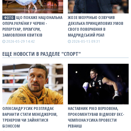
ЩО ПОКАЖЕ НАЦІОНАЛЬНА
ЖОЗЕ МОУРІНЬЮ ОЗВУЧИВ
ФОТО
ОПЕРА УКРАЇНИ У ЧЕРВНІ -
ДЕКІЛЬКА ПРИНЦИПОВИХ УМОВ
РЕПЕРТУАР, ПРЕМʼЄРИ,
СВОГО ПОВЕРНЕННЯ В
ЗАМОВЛЕННЯ КВИТКІВ
МАДРИДСЬКИЙ РЕАЛ
2026-05-29 14:42
2026-05-15 09:31
ЕЩЕ НОВОСТИ В РАЗДЕЛЕ "СПОРТ"
ОЛЕКСАНДР УСИК РОЗГЛЯДАЄ
НАСТАВНИК РІКО ВЕРХОВЕНА,
ВАРІАНТИ СТАТИ МЕНЕДЖЕРОМ,
ПРОКОМЕНТУВАВ ВІДМОВУ ЕКС-
ТРЕНЕРОМ ЧИ ЗАЙНЯТИСЯ
ЧЕМПІОНА УСИКА ПРОВЕСТИ
БІЗНЕСОМ
РЕВАНШ