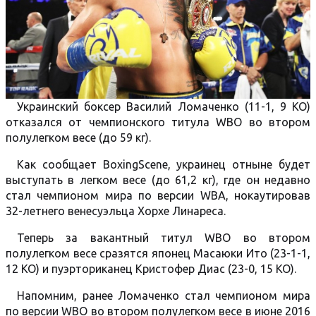
Украинский боксер Василий Ломаченко (11-1, 9 КО)
отказался от чемпионского титула WBO во втором
полулегком весе (до 59 кг).
Как сообщает BoxingScene, украинец отныне будет
выступать в легком весе (до 61,2 кг), где он недавно
стал чемпионом мира по версии WBA, нокаутировав
32-летнего венесуэльца Хорхе Линареса.
Теперь за вакантный титул WBO во втором
полулегком весе сразятся японец Масаюки Ито (23-1-1,
12 КО) и пуэрториканец Кристофер Диас (23-0, 15 КО).
Напомним, ранее Ломаченко стал чемпионом мира
по версии WBO во втором полулегком весе в июне 2016