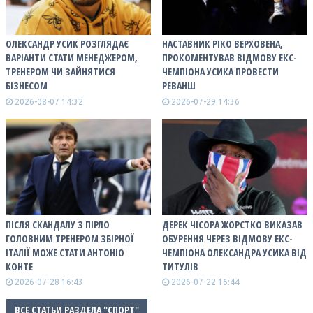
ОЛЕКСАНДР УСИК РОЗГЛЯДАЄ
НАСТАВНИК РІКО ВЕРХОВЕНА,
ВАРІАНТИ СТАТИ МЕНЕДЖЕРОМ,
ПРОКОМЕНТУВАВ ВІДМОВУ ЕКС-
ТРЕНЕРОМ ЧИ ЗАЙНЯТИСЯ
ЧЕМПІОНА УСИКА ПРОВЕСТИ
БІЗНЕСОМ
РЕВАНШ
2026-08-07 14:32
2026-07-29 14:36
ПІСЛЯ СКАНДАЛУ З ПІРЛО
ДЕРЕК ЧІСОРА ЖОРСТКО ВИКАЗАВ
ГОЛОВНИМ ТРЕНЕРОМ ЗБІРНОЇ
ОБУРЕННЯ ЧЕРЕЗ ВІДМОВУ ЕКС-
ІТАЛІЇ МОЖЕ СТАТИ АНТОНІО
ЧЕМПІОНА ОЛЕКСАНДРА УСИКА ВІД
КОНТЕ
ТИТУЛІВ
2026-07-28 16:43
2026-07-22 16:44
ВСЕ СТАТЬИ РАЗДЕЛА "СПОРТ"