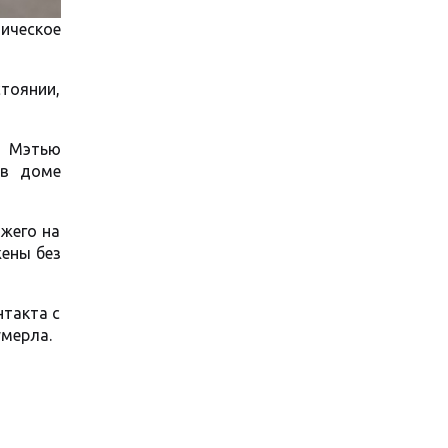
тическое
стоянии,
а Мэтью
 в доме
жего на
жены без
нтакта с
умерла.