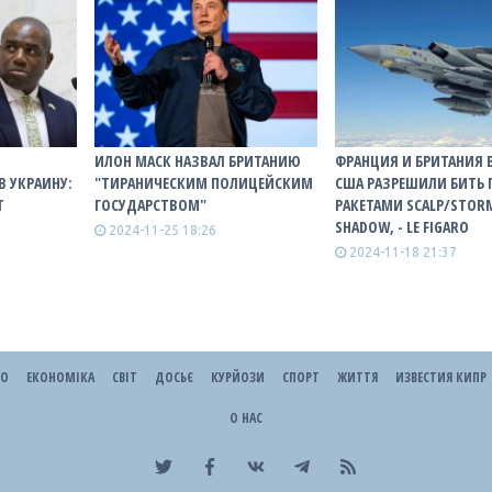
ИЛОН МАСК НАЗВАЛ БРИТАНИЮ
ФРАНЦИЯ И БРИТАНИЯ 
В УКРАИНУ:
"ТИРАНИЧЕСКИМ ПОЛИЦЕЙСКИМ
США РАЗРЕШИЛИ БИТЬ 
Т
ГОСУДАРСТВОМ"
РАКЕТАМИ SCALP/STOR
SHADOW, - LE FIGARO
2024-11-25 18:26
2024-11-18 21:37
ЕО
ЕКОНОМІКА
СВІТ
ДОСЬЄ
КУРЙОЗИ
СПОРТ
ЖИТТЯ
ИЗВЕСТИЯ КИПР
О НАС