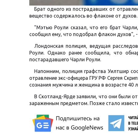
Брат одного из пострадавших от отравлен
вещество содержалось во флаконе от духов
"Мэтью Роули сказал, что его брат Чарли
сообщил ему, что подобрал флакон духов", -
Лондонская полиция, ведущая расследов
Роули. Однако ранее сообщила, что обн
постарадавшего Чарли Роули.
Напомним, полиция графства Уилтшир соо
отравление экс-офицера ГРУ РФ Сергея Скрип
сознания мужчина и женщина в возрасте 40 
В Скотланд-Ярде заявили, что они были о
зараженным предметом. Позже стало известн