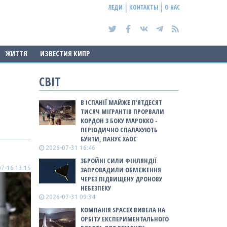
ЛЕДИ
КОНТАКТЫ
О НАС
ЖИТТЯ
ИЗВЕСТИЯ КИПР
СВІТ
В ІСПАНІЇ МАЙЖЕ П'ЯТДЕСЯТ
ТИСЯЧ МІГРАНТІВ ПРОРВАЛИ
КОРДОН З БОКУ МАРОККО -
ПЕРІОДИЧНО СПАЛАХУЮТЬ
БУНТИ, ПАНУЄ ХАОС
2026-07-31 16:46
ЗБРОЙНІ СИЛИ ФІНЛЯНДІЇ
7-16 13:15
ЗАПРОВАДИЛИ ОБМЕЖЕННЯ
ЧЕРЕЗ ПІДВИЩЕНУ ДРОНОВУ
НЕБЕЗПЕКУ
2026-07-31 09:34
КОМПАНІЯ SPACEX ВИВЕЛА НА
ОРБІТУ ЕКСПЕРИМЕНТАЛЬНОГО