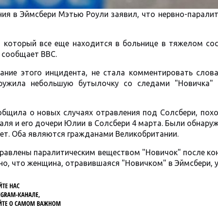
ия в Эймсбери Мэтью Роули заявил, что нервно-парали
.
, который все еще находится в больнице в тяжелом со
 сообщает BBC.
ание этого инцидента, не стала комментировать слов
аружила небольшую бутылочку со следами "Новичка"
бщила о новых случаях отравления под Солсбери, похо
аля и его дочери Юлии в Солсбери 4 марта. Были обнару
лет. Оба являются гражданами Великобритании.
травлены паралитическим веществом "Новичок" после ко
о, что женщина, отравившаяся "Новичком" в Эймсбери, 