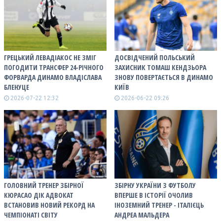
ГРЕЦЬКИЙ ЛЕВАДІАКОС НЕ ЗМІГ
ДОСВІДЧЕНИЙ ПОЛЬСЬКИЙ
ПОГОДИТИ ТРАНСФЕР 24-РІЧНОГО
ЗАХИСНИК ТОМАШ КЕНДЗЬОРА
ФОРВАРДА ДИНАМО ВЛАДІСЛАВА
ЗНОВУ ПОВЕРТАЄТЬСЯ В ДИНАМО
БЛЕНУЦЕ
КИЇВ
2026-07-22 12:32
2026-06-22 09:26
ГОЛОВНИЙ ТРЕНЕР ЗБІРНОЇ
ЗБІРНУ УКРАЇНИ З ФУТБОЛУ
КЮРАСАО ДІК АДВОКАТ
ВПЕРШЕ В ІСТОРІЇ ОЧОЛИВ
ВСТАНОВИВ НОВИЙ РЕКОРД НА
ІНОЗЕМНИЙ ТРЕНЕР - ІТАЛІЄЦЬ
ЧЕМПІОНАТІ СВІТУ
АНДРЕА МАЛЬДЕРА