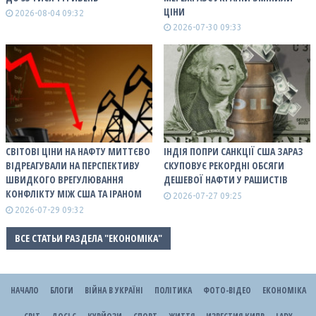
ЦІНИ
2026-08-04 09:32
2026-07-30 09:33
СВІТОВІ ЦІНИ НА НАФТУ МИТТЄВО
ІНДІЯ ПОПРИ САНКЦІЇ США ЗАРАЗ
ВІДРЕАГУВАЛИ НА ПЕРСПЕКТИВУ
СКУПОВУЄ РЕКОРДНІ ОБСЯГИ
ШВИДКОГО ВРЕГУЛЮВАННЯ
ДЕШЕВОЇ НАФТИ У РАШИСТІВ
КОНФЛІКТУ МІЖ США ТА ІРАНОМ
2026-07-27 09:25
2026-07-29 09:32
ВСЕ СТАТЬИ РАЗДЕЛА "ЕКОНОМІКА"
НАЧАЛО
БЛОГИ
ВІЙНА В УКРАЇНІ
ПОЛІТИКА
ФОТО-ВІДЕО
ЕКОНОМІКА