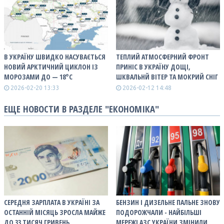
В УКРАЇНУ ШВИДКО НАСУВАЄТЬСЯ
ТЕПЛИЙ АТМОСФЕРНИЙ ФРОНТ
НОВИЙ АРКТИЧНИЙ ЦИКЛОН ІЗ
ПРИНІС В УКРАЇНУ ДОЩІ,
МОРОЗАМИ ДО — 18°С
ШКВАЛЬНЙ ВІТЕР ТА МОКРИЙ СНІГ
2026-02-20 13:33
2026-02-12 14:48
ЕЩЕ НОВОСТИ В РАЗДЕЛЕ "ЕКОНОМІКА"
СЕРЕДНЯ ЗАРПЛАТА В УКРАЇНІ ЗА
БЕНЗИН І ДИЗЕЛЬНЕ ПАЛЬНЕ ЗНОВУ
ОСТАННІЙ МІСЯЦЬ ЗРОСЛА МАЙЖЕ
ПОДОРОЖЧАЛИ - НАЙБІЛЬШІ
ДО 33 ТИСЯЧ ГРИВЕНЬ
МЕРЕЖІ АЗС УКРАЇНИ ЗМІНИЛИ