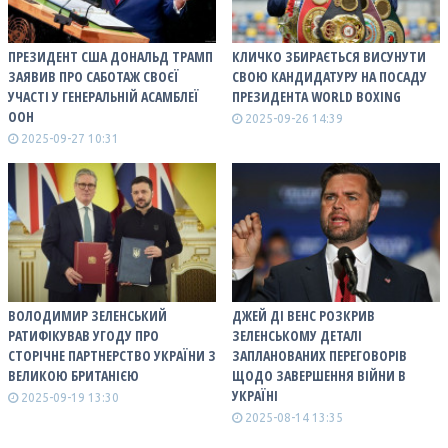
ПРЕЗИДЕНТ США ДОНАЛЬД ТРАМП
КЛИЧКО ЗБИРАЄТЬСЯ ВИСУНУТИ
ЗАЯВИВ ПРО САБОТАЖ СВОЄЇ
СВОЮ КАНДИДАТУРУ НА ПОСАДУ
УЧАСТІ У ГЕНЕРАЛЬНІЙ АСАМБЛЕЇ
ПРЕЗИДЕНТА WORLD BOXING
ООН
2025-09-26 14:39
2025-09-27 10:31
ВОЛОДИМИР ЗЕЛЕНСЬКИЙ
ДЖЕЙ ДІ ВЕНС РОЗКРИВ
РАТИФІКУВАВ УГОДУ ПРО
ЗЕЛЕНСЬКОМУ ДЕТАЛІ
СТОРІЧНЕ ПАРТНЕРСТВО УКРАЇНИ З
ЗАПЛАНОВАНИХ ПЕРЕГОВОРІВ
ВЕЛИКОЮ БРИТАНІЄЮ
ЩОДО ЗАВЕРШЕННЯ ВІЙНИ В
УКРАЇНІ
2025-09-19 13:30
2025-08-14 13:35