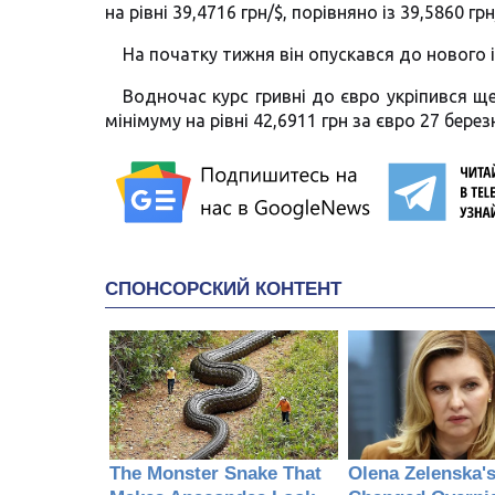
на рівні 39,4716 грн/$, порівняно із 39,5860 грн
На початку тижня він опускався до нового і
Водночас курс гривні до євро укріпився ще
мінімуму на рівні 42,6911 грн за євро 27 берез