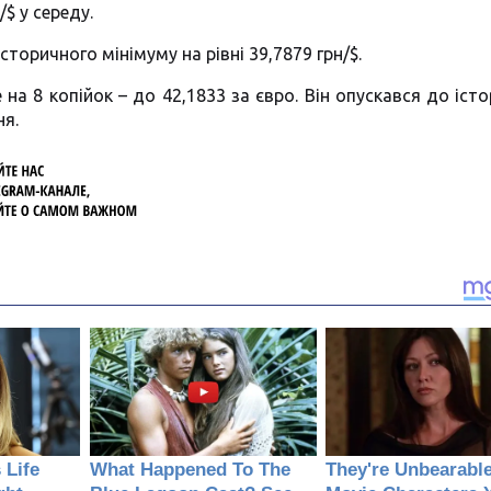
/$ у середу.
сторичного мінімуму на рівні 39,7879 грн/$.
 на 8 копійок – до 42,1833 за євро. Він опускався до іст
ня.