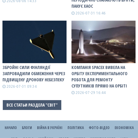
2026-08-06 14:33
ПАНУЄ ХАОС
2026-07-31 16:46
ЗБРОЙНІ СИЛИ ФІНЛЯНДІЇ
КОМПАНІЯ SPACEX ВИВЕЛА НА
ЗАПРОВАДИЛИ ОБМЕЖЕННЯ ЧЕРЕЗ
ОРБІТУ ЕКСПЕРИМЕНТАЛЬНОГО
ПІДВИЩЕНУ ДРОНОВУ НЕБЕЗПЕКУ
РОБОТА ДЛЯ РЕМОНТУ
СУПУТНИКІВ ПРЯМО НА ОРБІТІ
2026-07-31 09:34
2026-07-29 16:44
ВСЕ СТАТЬИ РАЗДЕЛА "СВІТ"
НАЧАЛО
БЛОГИ
ВІЙНА В УКРАЇНІ
ПОЛІТИКА
ФОТО-ВІДЕО
ЕКОНОМІКА