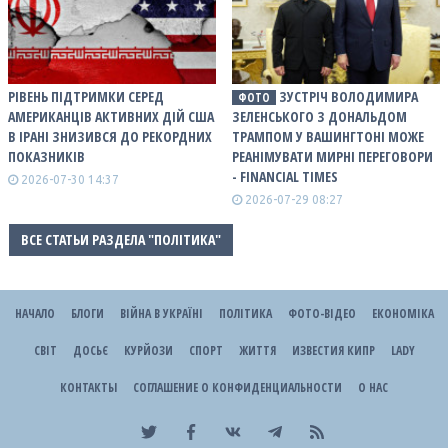
РІВЕНЬ ПІДТРИМКИ СЕРЕД
ЗУСТРІЧ ВОЛОДИМИРА
ФОТО
АМЕРИКАНЦІВ АКТИВНИХ ДІЙ США
ЗЕЛЕНСЬКОГО З ДОНАЛЬДОМ
В ІРАНІ ЗНИЗИВСЯ ДО РЕКОРДНИХ
ТРАМПОМ У ВАШИНГТОНІ МОЖЕ
ПОКАЗНИКІВ
РЕАНІМУВАТИ МИРНІ ПЕРЕГОВОРИ
- FINANCIAL TIMES
2026-07-30 14:37
2026-07-29 08:27
ВСЕ СТАТЬИ РАЗДЕЛА "ПОЛІТИКА"
НАЧАЛО
БЛОГИ
ВІЙНА В УКРАЇНІ
ПОЛІТИКА
ФОТО-ВІДЕО
ЕКОНОМІКА
СВІТ
ДОСЬЄ
КУРЙОЗИ
СПОРТ
ЖИТТЯ
ИЗВЕСТИЯ КИПР
LADY
КОНТАКТЫ
СОГЛАШЕНИЕ О КОНФИДЕНЦИАЛЬНОСТИ
О НАС