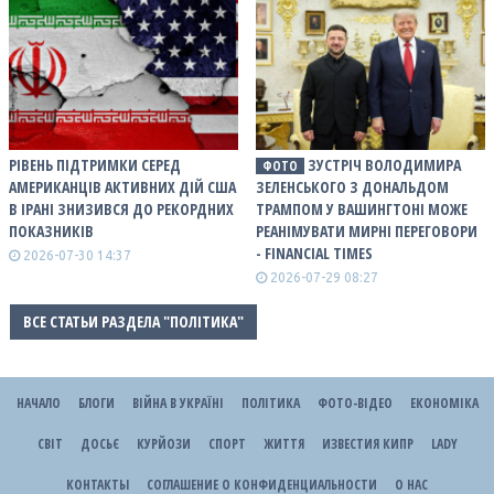
РІВЕНЬ ПІДТРИМКИ СЕРЕД
ЗУСТРІЧ ВОЛОДИМИРА
ФОТО
АМЕРИКАНЦІВ АКТИВНИХ ДІЙ США
ЗЕЛЕНСЬКОГО З ДОНАЛЬДОМ
В ІРАНІ ЗНИЗИВСЯ ДО РЕКОРДНИХ
ТРАМПОМ У ВАШИНГТОНІ МОЖЕ
ПОКАЗНИКІВ
РЕАНІМУВАТИ МИРНІ ПЕРЕГОВОРИ
- FINANCIAL TIMES
2026-07-30 14:37
2026-07-29 08:27
ВСЕ СТАТЬИ РАЗДЕЛА "ПОЛІТИКА"
НАЧАЛО
БЛОГИ
ВІЙНА В УКРАЇНІ
ПОЛІТИКА
ФОТО-ВІДЕО
ЕКОНОМІКА
СВІТ
ДОСЬЄ
КУРЙОЗИ
СПОРТ
ЖИТТЯ
ИЗВЕСТИЯ КИПР
LADY
КОНТАКТЫ
СОГЛАШЕНИЕ О КОНФИДЕНЦИАЛЬНОСТИ
О НАС