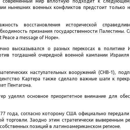
е современный мир вплотную подходит к следующем
ении нынешних военных конфликтов предстоит только н
ажность восстановления исторической справедли
обходимость признания государственности Палестины. С
st Peace a message of Hope».
ично высказывался о разных перекосах в политике И
ротив тогдашней очередной военной кампании Израиля
атегических наступательных вооружений (СНВ-1), подп
ентство Картера также сделало важные шаги к прек
ет Пентагона.
ер уделял основное приоритетное внимание для обес
1977 года, согласно которому США официально передали
й торговли. Заодно этим стратегически выверенным р
собственных позиций в латиноамериканском регионе.