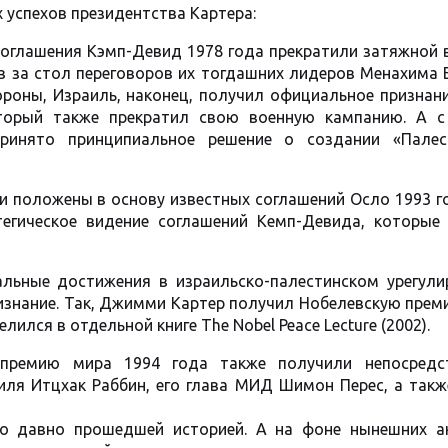
успехов президентства Картера:
 соглашения Кэмп-Девид 1978 года прекратили затяжной
в за стол переговоров их тогдашних лидеров Менахима 
ороны, Израиль, наконец, получил официальное признан
оторый также прекратил свою военную кампанию. А с
ринято принципиальное решение о создании «Палес
 положены в основу известных соглашений Осло 1993 го
тегическое видение соглашений Кемп-Девида, которые
льные достижения в израильско-палестинском урегули
знание. Так, Джимми Картер получил Нобелевскую прем
ился в отдельной книге The Nobel Peace Lecture (2002).
 премию мира 1994 года также получили непосредс
ля Итцхак Раббин, его глава МИД Шимон Перес, а такж
о давно прошедшей историей. А на фоне нынешних а