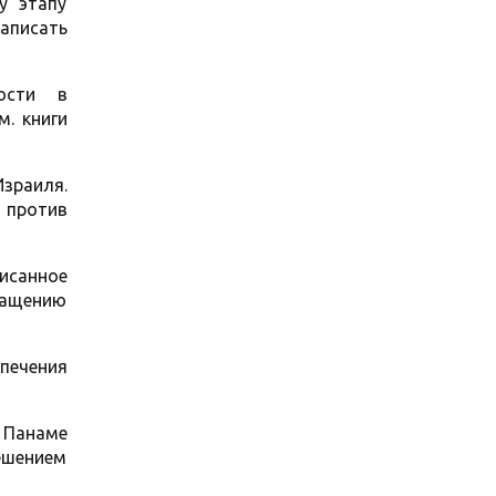
у этапу
аписать
вости в
м. книги
зраиля.
 против
исанное
ращению
печения
 Панаме
ешением