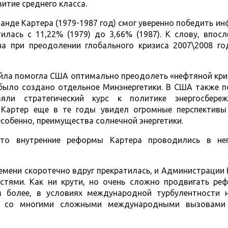
итие среднего класса.
анде Картера (1979-1987 год) смог уверенно победить и
илась с 11,22% (1979) до 3,66% (1987). К слову, впос
а при преодолении глобального кризиса 2007\2008 го
йла помогла США оптимально преодолеть «нефтяной криз
и было создано отдельное Минэнергетики. В США также 
зяли стратегический курс к политике энергосбере
– Картер еще в те годы увидел огромные перспективы
собенно, преимущества солнечной энергетики.
то внутренние реформы Картера проводились в не
емени скоротечно вдруг прекратилась, и Администрации
стями. Как ни крути, но очень сложно продвигать ре
ем более, в условиях международной турбулентности 
р со многими сложными международными вызовами