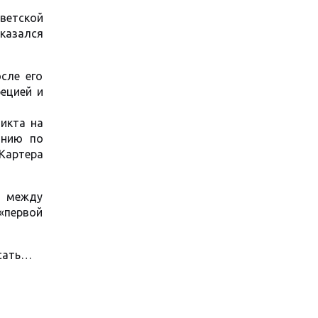
ветской
казался
сле его
рецией и
икта на
анию по
Картера
а между
 «первой
исать…