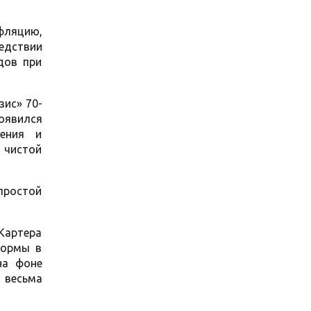
нфляцию,
ледствии
дов при
ис» 70-
появился
жения и
 чистой
простой
 Картера
формы в
на фоне
 весьма