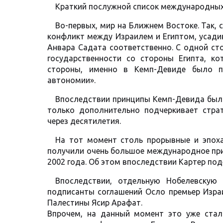
Краткий послужной список международных 
Во-первых, мир на Ближнем Востоке. Так,
конфликт между Израилем и Египтом, усади
Анвара Садата соответственно. С одной ст
государственности со стороны Египта, к
стороны, именно в Кемп-Девиде было п
автономии».
Впоследствии принципы Кемп-Девида были
только дополнительно подчеркивает стра
через десятилетия.
На тот момент столь прорывные и эпоха
получили очень большое международное при
2002 года. Об этом впоследствии Картер подел
Впоследствии, отдельную Нобелевскую
подписанты соглашений Осло премьер Израи
Палестины Ясир Арафат.
Впрочем, на данный момент это уже стал