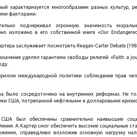
ый характеризуется многообразием разных культур, ре
ыми факторами.
тельно подчеркивал огромную значимость мораль
о изложено в его собственной книге «Our Endangered 
ртера заслуживает посмотреть Reagan-Carter Debate (1980
ачение уделял гарантиям свободы религий. «Faith: a jou
оду.
ерилом международной политики соблюдение прав чел
ра было сосредоточено на внутренних реформах. Не то
ики США, потрепанной нефтяными и долларовыми кризис
 США был обеспечены сравнительно наивысшие соц
ления. А Картер смог обеспечить высокие социальные с
ожения, справедливо возложив основную нагрузку нал