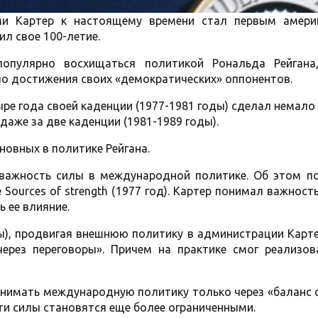
и Картер к настоящему времени стал первым амери
л свое 100-летие.
популярно восхищаться политикой Рональда Рейгана
по достижения своих «демократических» оппонентов.
ре года своей каденции (1977-1981 годы) сделал немало 
даже за две каденции (1981-1989 годы).
новных в политике Рейгана.
важность силы в международной политике. Об этом п
 Sources of strength (1977 год). Картер понимал важност
ь ее влияние.
оды), продвигая внешнюю политику в администрации Карт
ерез переговоры». Причем на практике смог реализов
ринимать международную политику только через «баланс 
и силы становятся еще более ограниченными.