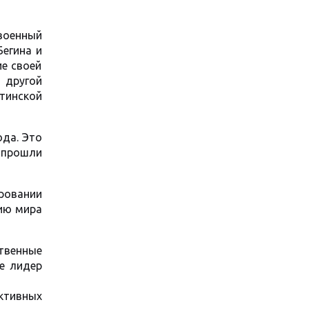
 военный
Бегина и
ие своей
 другой
тинской
да. Это
 прошли
ровании
ию мира
твенные
е лидер
ктивных