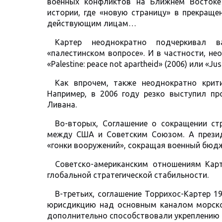
военных конфликтов на Ближнем Восток
истории, где «новую страницу» в прекращ
действующим лицам…
Картер неоднократно подчеркивал в
«палестинском вопросе». И в частности, не
«Palestine: peace not apartheid» (2006) или «Ju
Как впрочем, также неоднократно крит
Например, в 2006 году резко выступил п
Ливана.
Во-вторых, Соглашение о сокращении стр
между США и Советским Союзом. А презид
«гонки вооружений», сокращая военный бюдж
Советско-американским отношениям Карт
глобальной стратегической стабильности.
В-третьих, соглашение Торрихос-Картер 
юрисдикцию над основным каналом морско
дополнительно способствовали укреплению 