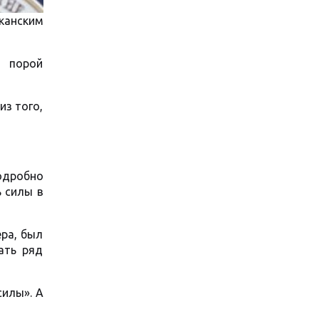
канским
, порой
из того,
одробно
ь силы в
ера, был
ать ряд
силы». А