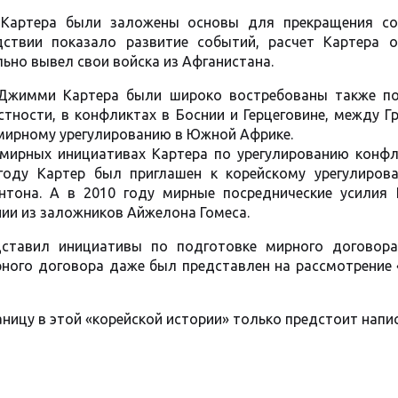
е Картера были заложены основы для прекращения со
дствии показало развитие событий, расчет Картера о
ьно вывел свои войска из Афганистана.
 Джимми Картера были широко востребованы также по
стности, в конфликтах в Боснии и Герцеговине, между Г
 мирному урегулированию в Южной Африке.
 мирных инициативах Картера по урегулированию конфл
 году Картер был приглашен к корейскому урегулиров
нтона. А в 2010 году мирные посреднические усилия 
ии из заложников Айжелона Гомеса.
ставил инициативы по подготовке мирного договор
ирного договора даже был представлен на рассмотрение
аницу в этой «корейской истории» только предстоит нап