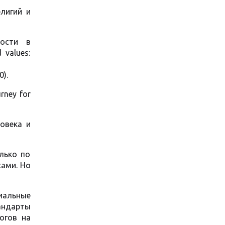
лигий и
ности в
values:
).
rney for
овека и
лько по
ами. Но
иальные
тандарты
огов на