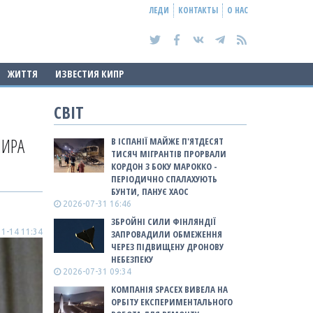
ЛЕДИ
КОНТАКТЫ
О НАС
ЖИТТЯ
ИЗВЕСТИЯ КИПР
СВІТ
МИРА
В ІСПАНІЇ МАЙЖЕ П'ЯТДЕСЯТ
ТИСЯЧ МІГРАНТІВ ПРОРВАЛИ
КОРДОН З БОКУ МАРОККО -
ПЕРІОДИЧНО СПАЛАХУЮТЬ
БУНТИ, ПАНУЄ ХАОС
2026-07-31 16:46
ЗБРОЙНІ СИЛИ ФІНЛЯНДІЇ
1-14 11:34
ЗАПРОВАДИЛИ ОБМЕЖЕННЯ
ЧЕРЕЗ ПІДВИЩЕНУ ДРОНОВУ
НЕБЕЗПЕКУ
2026-07-31 09:34
КОМПАНІЯ SPACEX ВИВЕЛА НА
ОРБІТУ ЕКСПЕРИМЕНТАЛЬНОГО