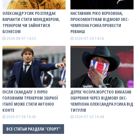
ОЛЕКСАНДР УСИК РОЗГЛЯДАЄ
НАСТАВНИК РІКО ВЕРХОВЕНА,
ВАРІАНТИ СТАТИ МЕНЕДЖЕРОМ,
ПРОКОМЕНТУВАВ ВІДМОВУ ЕКС-
ТРЕНЕРОМ ЧИ ЗАЙНЯТИСЯ
ЧЕМПІОНА УСИКА ПРОВЕСТИ
БІЗНЕСОМ
РЕВАНШ
2026-08-07 14:32
2026-07-29 14:36
ПІСЛЯ СКАНДАЛУ З ПІРЛО
ДЕРЕК ЧІСОРА ЖОРСТКО ВИКАЗАВ
ГОЛОВНИМ ТРЕНЕРОМ ЗБІРНОЇ
ОБУРЕННЯ ЧЕРЕЗ ВІДМОВУ ЕКС-
ІТАЛІЇ МОЖЕ СТАТИ АНТОНІО
ЧЕМПІОНА ОЛЕКСАНДРА УСИКА ВІД
КОНТЕ
ТИТУЛІВ
2026-07-28 16:43
2026-07-22 16:44
ВСЕ СТАТЬИ РАЗДЕЛА "СПОРТ"