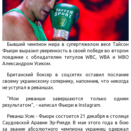
Бывший чемпион мира в супертяжелом весе Тайсон
Фьюри выразил уверенность в своей победе во втором
поединке с обладателем титулов WBC, WBA и WBO
Александром Усиком.
Британский боксер в соцсетях оставил послание
своему украинскому сопернику, напомнив, что никогда
не уступал в реваншах.
"Мои реванши завершаются только одним
результатом", - написал Фьюри в Instagram.
Реванш Усик - Фьюри состоится 21 декабря в столице
Саудовской Аравии Эр-Рияде. В мае этого года в бою
за звание абсолютного чемпиона украинец одержал