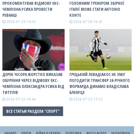
ПРОКОМЕНТУВАВ ВІДМОВУ ЕКС-
ГОЛОВНИМ ТРЕНЕРОМ ЗБІРНОЇ
ЧЕМПІОНА УСИКА ПРОВЕСТИ
ІТАЛІЇ МОЖЕ СТАТИ АНТОНІО
РЕВАНШ
КОНТЕ
2026-07-29 14:36
2026-07-28 16:43
ДЕРЕК ЧІСОРА ЖОРСТКО ВИКАЗАВ
ГРЕЦЬКИЙ ЛЕВАДІАКОС НЕ ЗМІГ
ОБУРЕННЯ ЧЕРЕЗ ВІДМОВУ ЕКС-
ПОГОДИТИ ТРАНСФЕР 24-РІЧНОГО
ЧЕМПІОНА ОЛЕКСАНДРА УСИКА ВІД
ФОРВАРДА ДИНАМО ВЛАДІСЛАВА
ТИТУЛІВ
БЛЕНУЦЕ
2026-07-22 16:44
2026-07-22 12:32
ВСЕ СТАТЬИ РАЗДЕЛА "СПОРТ"
НАЧАЛО
БЛОГИ
ВІЙНА В УКРАЇНІ
ПОЛІТИКА
ФОТО-ВІДЕО
ЕКОНОМІКА