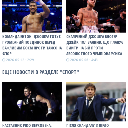
КОМАНДА ЕНТОНІ ДЖОШУА ГОТУЄ
СКАЛІЧЕНИЙ ДЖОШУА БЛОГЕР
ПРОМІЖНИЙ ПОЄДИНОК ПЕРЕД
ДЖЕЙК ПОЛ ЗАЯВИВ, ЩО ПЛАНУЄ
ВАЖЛИВИМ БОЄМ ПРОТИ ТАЙСОНА
ВИЙТИ НА БІЙ ПРОТИ
Ф’ЮРІ
АБСОЛЮТНОГО ЧЕМПІОНА УСИКА
2026-05-12 12:29
2026-05-06 14:43
ЕЩЕ НОВОСТИ В РАЗДЕЛЕ "СПОРТ"
НАСТАВНИК РІКО ВЕРХОВЕНА,
ПІСЛЯ СКАНДАЛУ З ПІРЛО