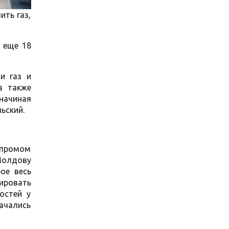
ить газ,
, еще 18
и газ и
а также
 начиная
ьский.
зпромом
 Молдову
ое весь
ировать
остей у
начались