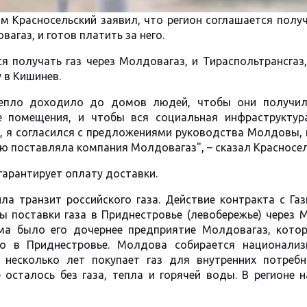
 Красносельский заявил, что регион соглашается получ
газ, и готов платить за него.
я получать газ через Молдовагаз, и Тираспольтрансгаз
 в Кишинев.
тепло доходило до домов людей, чтобы они получил
 помещения, и чтобы вся социальная инфраструктур
и, я согласился с предложениями руководства Молдовы,
ью поставляла компания Молдовагаз", – сказал Красносел
гарантирует оплату доставки.
ла транзит российского газа. Действие контракта с Га
ны поставки газа в Приднестровье (левобережье) через
ома было его дочернее предприятие Молдовагаз, котор
о в Приднестровье. Молдова собирается национализ
несколько лет покупает газ для внутренних потребн
 осталось без газа, тепла и горячей воды. В регионе 