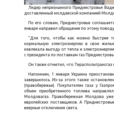
Лидер непризнанного Приднестровья Вадим
доставленный молдавской компанией Молдова
По его словам, Приднестровье соглашаетс
января направил обращение по этому поводу
"Для того, чтобы как можно быстрее 
нормальную электроэнергию в свои жилые
извлекала выгоду от тепла и электроэнерги
с президента по поставкам газ Приднестров
Он также отметил, что Тираспольтрансгаз 
Напомним, 1 января Украина приостанови
завершилось. Из-за этого также остановле
(правобережье). Покупателем газа у Газпр
объем приобретенного топлива направлял
Молдовагаз. Правобережная Молдова уже 
европейских поставщиков. А Приднестровье
веерные отключения света.