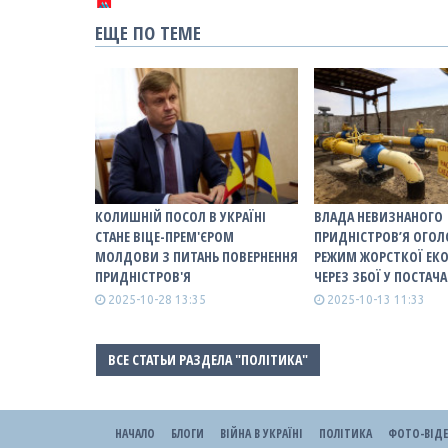
ЕЩЕ ПО ТЕМЕ
КОЛИШНІЙ ПОСОЛ В УКРАЇНІ
ВЛАДА НЕВИЗНАНОГО
СТАНЕ ВІЦЕ-ПРЕМ'ЄРОМ
ПРИДНІСТРОВ’Я ОГО
МОЛДОВИ З ПИТАНЬ ПОВЕРНЕННЯ
РЕЖИМ ЖОРСТКОЇ ЕКО
ПРИДНІСТРОВ'Я
ЧЕРЕЗ ЗБОЇ У ПОСТАЧА
2025-10-28 13:35
2025-10-13 11:33
ВСЕ СТАТЬИ РАЗДЕЛА "ПОЛІТИКА"
НАЧАЛО
БЛОГИ
ВІЙНА В УКРАЇНІ
ПОЛІТИКА
ФОТО-ВІД