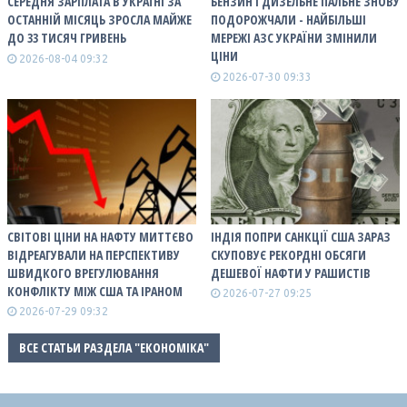
СЕРЕДНЯ ЗАРПЛАТА В УКРАЇНІ ЗА
БЕНЗИН І ДИЗЕЛЬНЕ ПАЛЬНЕ ЗНОВУ
ОСТАННІЙ МІСЯЦЬ ЗРОСЛА МАЙЖЕ
ПОДОРОЖЧАЛИ - НАЙБІЛЬШІ
ДО 33 ТИСЯЧ ГРИВЕНЬ
МЕРЕЖІ АЗС УКРАЇНИ ЗМІНИЛИ
ЦІНИ
2026-08-04 09:32
2026-07-30 09:33
СВІТОВІ ЦІНИ НА НАФТУ МИТТЄВО
ІНДІЯ ПОПРИ САНКЦІЇ США ЗАРАЗ
ВІДРЕАГУВАЛИ НА ПЕРСПЕКТИВУ
СКУПОВУЄ РЕКОРДНІ ОБСЯГИ
ШВИДКОГО ВРЕГУЛЮВАННЯ
ДЕШЕВОЇ НАФТИ У РАШИСТІВ
КОНФЛІКТУ МІЖ США ТА ІРАНОМ
2026-07-27 09:25
2026-07-29 09:32
ВСЕ СТАТЬИ РАЗДЕЛА "ЕКОНОМІКА"