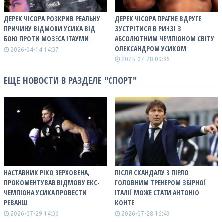
ДЕРЕК ЧІСОРА РОЗКРИВ РЕАЛЬНУ
ДЕРЕК ЧІСОРА ПРАГНЕ ВДРУГЕ
ПРИЧИНУ ВІДМОВИ УСИКА ВІД
ЗУСТРІТИСЯ В РИНЗІ З
БОЮ ПРОТИ МОЗЕСА ІТАУМИ
АБСОЛЮТНИМ ЧЕМПІОНОМ СВІТУ
ОЛЕКСАНДРОМ УСИКОМ
2026-04-14 14:37
2025-07-28 09:36
ЕЩЕ НОВОСТИ В РАЗДЕЛЕ "СПОРТ"
НАСТАВНИК РІКО ВЕРХОВЕНА,
ПІСЛЯ СКАНДАЛУ З ПІРЛО
ПРОКОМЕНТУВАВ ВІДМОВУ ЕКС-
ГОЛОВНИМ ТРЕНЕРОМ ЗБІРНОЇ
ЧЕМПІОНА УСИКА ПРОВЕСТИ
ІТАЛІЇ МОЖЕ СТАТИ АНТОНІО
РЕВАНШ
КОНТЕ
2026-07-29 14:36
2026-07-28 16:43