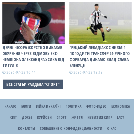
ДЕРЕК ЧІСОРА ЖОРСТКО ВИКАЗАВ
ГРЕЦЬКИЙ ЛЕВАДІАКОС НЕ ЗМІГ
ОБУРЕННЯ ЧЕРЕЗ ВІДМОВУ ЕКС-
ПОГОДИТИ ТРАНСФЕР 24-РІЧНОГО
ЧЕМПІОНА ОЛЕКСАНДРА УСИКА ВІД
ФОРВАРДА ДИНАМО ВЛАДІСЛАВА
ТИТУЛІВ
БЛЕНУЦЕ
2026-07-22 16:44
2026-07-22 12:32
ВСЕ СТАТЬИ РАЗДЕЛА "СПОРТ"
НАЧАЛО
БЛОГИ
ВІЙНА В УКРАЇНІ
ПОЛІТИКА
ФОТО-ВІДЕО
ЕКОНОМІКА
СВІТ
ДОСЬЄ
КУРЙОЗИ
СПОРТ
ЖИТТЯ
ИЗВЕСТИЯ КИПР
LADY
КОНТАКТЫ
СОГЛАШЕНИЕ О КОНФИДЕНЦИАЛЬНОСТИ
О НАС