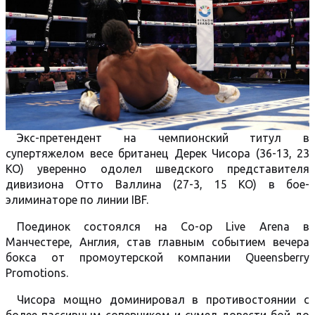
Экс-претендент на чемпионский титул в
супертяжелом весе британец Дерек Чисора (36-13, 23
КО) уверенно одолел шведского представителя
дивизиона Отто Валлина (27-3, 15 КО) в бое-
элиминаторе по линии IBF.
Поединок состоялся на Co-op Live Arena в
Манчестере, Англия, став главным событием вечера
бокса от промоутерской компании Queensberry
Promotions.
Чисора мощно доминировал в противостоянии с