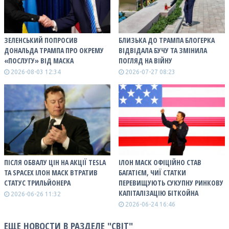
ЗЕЛЕНСЬКИЙ ПОПРОСИВ
БЛИЗЬКА ДО ТРАМПА БЛОГЕРКА
ДОНАЛЬДА ТРАМПА ПРО ОКРЕМУ
ВІДВІДАЛА БУЧУ ТА ЗМІНИЛА
«ПОСЛУГУ» ВІД МАСКА
ПОГЛЯД НА ВІЙНУ
2026-08-03 12:34
2026-07-27 08:23
ПІСЛЯ ОБВАЛУ ЦІН НА АКЦІЇ TESLA
ІЛОН МАСК ОФІЦІЙНО СТАВ
ТА SPACEX ІЛОН МАСК ВТРАТИВ
БАГАТІЄМ, ЧИЇ СТАТКИ
СТАТУС ТРИЛЬЙОНЕРА
ПЕРЕВИЩУЮТЬ СУКУПНУ РИНКОВУ
КАПІТАЛІЗАЦІЮ БІТКОЙНА
2026-06-26 11:32
2026-06-24 16:46
ЕЩЕ НОВОСТИ В РАЗДЕЛЕ "СВІТ"