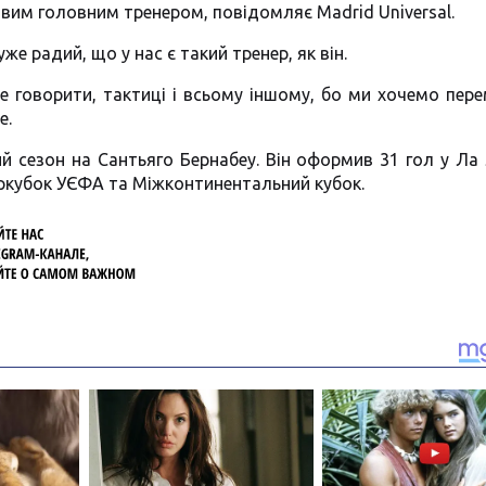
овим головним тренером, повідомляє Madrid Universal.
же радий, що у нас є такий тренер, як він.
е говорити, тактиці і всьому іншому, бо ми хочемо пере
е.
 сезон на Сантьяго Бернабеу. Він оформив 31 гол у Ла Л
перкубок УЄФА та Міжконтинентальний кубок.