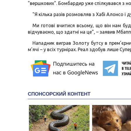
"вершкових". Бомбардир уже спілкувався з н
"Я кілька разів розмовляв з Хабі Алонсо і ду
Ми готові вчитися всьому, що він нам буд
відчуваємо, що здатні на це", – заявив Мбапп
Нападник виграв Золоту бутсу в прем’єрний
м’ячі – у всіх турнірах. Реал здобув лише Су