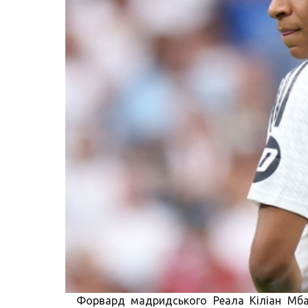
Форвард мадридського Реала Кіліан Мба