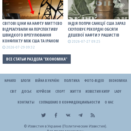
СВІТОВІ ЦІНИ НА НАФТУ МИТТЄВО
ІНДІЯ ПОПРИ САНКЦІЇ США ЗАРАЗ
ВІДРЕАГУВАЛИ НА ПЕРСПЕКТИВУ
СКУПОВУЄ РЕКОРДНІ ОБСЯГИ
ШВИДКОГО ВРЕГУЛЮВАННЯ
ДЕШЕВОЇ НАФТИ У РАШИСТІВ
КОНФЛІКТУ МІЖ США ТА ІРАНОМ
2026-07-27 09:25
2026-07-29 09:32
ВСЕ СТАТЬИ РАЗДЕЛА "ЕКОНОМІКА"
НАЧАЛО
БЛОГИ
ВІЙНА В УКРАЇНІ
ПОЛІТИКА
ФОТО-ВІДЕО
ЕКОНОМІКА
СВІТ
ДОСЬЄ
КУРЙОЗИ
СПОРТ
ЖИТТЯ
ИЗВЕСТИЯ КИПР
LADY
КОНТАКТЫ
СОГЛАШЕНИЕ О КОНФИДЕНЦИАЛЬНОСТИ
О НАС
©
Известия в Украине (Политические Известия).