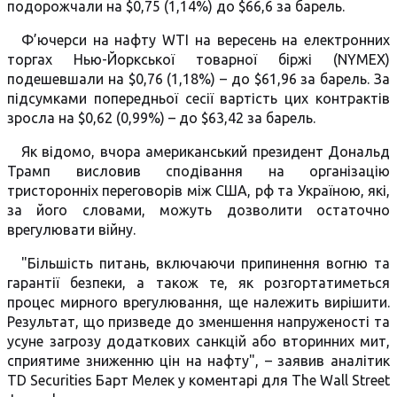
подорожчали на $0,75 (1,14%) до $66,6 за барель.
Ф’ючерси на нафту WTI на вересень на електронних
торгах Нью-Йоркської товарної біржі (NYMEX)
подешевшали на $0,76 (1,18%) – до $61,96 за барель. За
підсумками попередньої сесії вартість цих контрактів
зросла на $0,62 (0,99%) – до $63,42 за барель.
Як відомо, вчора американський президент Дональд
Трамп висловив сподівання на організацію
тристоронніх переговорів між США, рф та Україною, які,
за його словами, можуть дозволити остаточно
врегулювати війну.
"Більшість питань, включаючи припинення вогню та
гарантії безпеки, а також те, як розгортатиметься
процес мирного врегулювання, ще належить вирішити.
Результат, що призведе до зменшення напруженості та
усуне загрозу додаткових санкцій або вторинних мит,
сприятиме зниженню цін на нафту", – заявив аналітик
TD Securities Барт Мелек у коментарі для The Wall Street