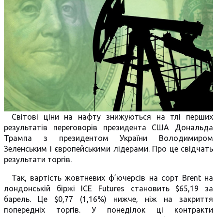
Світові ціни на нафту знижуються на тлі перших
результатів переговорів президента США Дональда
Трампа з президентом України Володимиром
Зеленським і європейськими лідерами. Про це свідчать
результати торгів.
Так, вартість жовтневих ф’ючерсів на сорт Brent на
лондонській біржі ICE Futures становить $65,19 за
барель. Це $0,77 (1,16%) нижче, ніж на закриття
попередніх торгів. У понеділок ці контракти