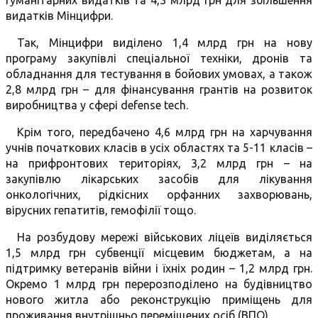
гуманітарних видатків та 4,3 млрд грн для збільшення
видатків Мінцифри.
Так, Мінцифри виділено 1,4 млрд грн на нову
програму закупівлі спеціальної техніки, дронів та
обладнання для тестування в бойових умовах, а також
2,8 млрд грн – для фінансування грантів на розвиток
виробництва у сфері defense tech.
Крім того, передбачено 4,6 млрд грн на харчування
учнів початкових класів в усіх областях та 5-11 класів –
на прифронтових територіях, 3,2 млрд грн – на
закупівлю лікарських засобів для лікування
онкологічних, рідкісних орфанних захворювань,
вірусних гепатитів, гемофілії тощо.
На розбудову мережі військових ліцеїв виділяється
1,5 млрд грн субвенції місцевим бюджетам, а на
підтримку ветеранів війни і їхніх родин – 1,2 млрд грн.
Окремо 1 млрд грн перерозподілено на будівництво
нового житла або реконструкцію приміщень для
проживання внутрішньо переміщених осіб (ВПО).