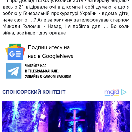
І про досвід і Школу. Колись 2014 - на вербну неділю -
десь о 21 відірвала очі від компа і собі думаю: а що я
роблю у Генеральній прокуратурі України - вдома діти,
наче свято …? Але за хвилину зателефонував старпом
Миколи Голомші - Назар, і я побігла далі … Бо коли
війна, все інше - другорядне