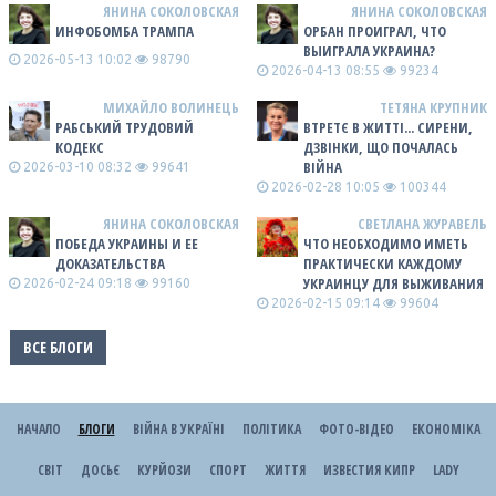
ЯНИНА СОКОЛОВСКАЯ
ЯНИНА СОКОЛОВСКАЯ
ИНФОБОМБА ТРАМПА
ОРБАН ПРОИГРАЛ, ЧТО
ВЫИГРАЛА УКРАИНА?
2026-05-13 10:02
98790
2026-04-13 08:55
99234
МИХАЙЛО ВОЛИНЕЦЬ
ТЕТЯНА КРУПНИК
РАБСЬКИЙ ТРУДОВИЙ
ВТРЕТЄ В ЖИТТІ... СИРЕНИ,
КОДЕКС
ДЗВІНКИ, ЩО ПОЧАЛАСЬ
ВІЙНА
2026-03-10 08:32
99641
2026-02-28 10:05
100344
ЯНИНА СОКОЛОВСКАЯ
СВЕТЛАНА ЖУРАВЕЛЬ
ПОБЕДА УКРАИНЫ И ЕЕ
ЧТО НЕОБХОДИМО ИМЕТЬ
ДОКАЗАТЕЛЬСТВА
ПРАКТИЧЕСКИ КАЖДОМУ
УКРАИНЦУ ДЛЯ ВЫЖИВАНИЯ
2026-02-24 09:18
99160
2026-02-15 09:14
99604
ВСЕ БЛОГИ
НАЧАЛО
БЛОГИ
ВІЙНА В УКРАЇНІ
ПОЛІТИКА
ФОТО-ВІДЕО
ЕКОНОМІКА
СВІТ
ДОСЬЄ
КУРЙОЗИ
СПОРТ
ЖИТТЯ
ИЗВЕСТИЯ КИПР
LADY