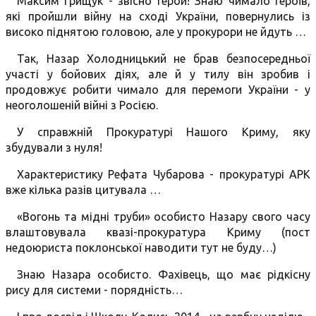
Максим Грищук - звісно Герой! Знаю чимало Героїв,
які пройшли війну на сході України, повернулись із
високо піднятою головою, але у прокурори не йдуть …
Так, Назар Холодницький не брав безпосередньої
участі у бойових діях, але й у тилу він зробив і
продовжує робити чимало для перемоги України - у
неоголошеній війні з Росією.
У справжній Прокуратурі Нашого Криму, яку
збудували з нуля!
Характеристику Рефата Чубарова - прокуратурі АРК
вже кілька разів цитувала …
«Вогонь та мідні труби» особисто Назару свого часу
влаштовувала квазі-прокуратура Криму (пост
недоюриста поклонської наводити тут не буду…)
Знаю Назара особисто. Фахівець, що має рідкісну
рису для системи - порядність…