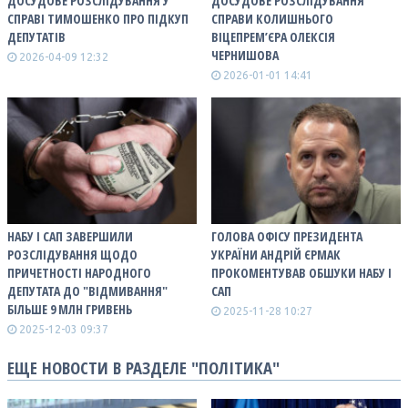
ДОСУДОВЕ РОЗСЛІДУВАННЯ У
ДОСУДОВЕ РОЗСЛІДУВАННЯ
СПРАВІ ТИМОШЕНКО ПРО ПІДКУП
СПРАВИ КОЛИШНЬОГО
ДЕПУТАТІВ
ВІЦЕПРЕМ’ЄРА ОЛЕКСІЯ
ЧЕРНИШОВА
2026-04-09 12:32
2026-01-01 14:41
НАБУ І САП ЗАВЕРШИЛИ
ГОЛОВА ОФІСУ ПРЕЗИДЕНТА
РОЗСЛІДУВАННЯ ЩОДО
УКРАЇНИ АНДРІЙ ЄРМАК
ПРИЧЕТНОСТІ НАРОДНОГО
ПРОКОМЕНТУВАВ ОБШУКИ НАБУ І
ДЕПУТАТА ДО "ВІДМИВАННЯ"
САП
БІЛЬШЕ 9 МЛН ГРИВЕНЬ
2025-11-28 10:27
2025-12-03 09:37
ЕЩЕ НОВОСТИ В РАЗДЕЛЕ "ПОЛІТИКА"